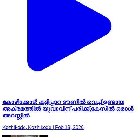
കോഴിക്കോട്: കട്ടിപ്പാറ ടൗണിൽ വെച്ച് ഉണ്ടായ
അക്രമത്തിൽ യുവാവിന് പരിക്ക്,കേസിൽ ഒരാൾ
അറസ്റ്റിൽ
Kozhikode, Kozhikode | Feb 19, 2026