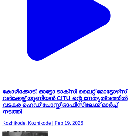
കോഴിക്കോട്: ഓട്ടോ ടാക്സി ലൈറ്റ് മോട്ടോഴ്‌സ്
വർക്കേഴ്സ് യൂണിയൻ CITU ന്റെ നേതൃത്വത്തിൽ
വടകര ഹെഡ് പോസ്റ്റ് ഓഫീസിലേക്ക് മാർച്ച്
നടത്തി
Kozhikode, Kozhikode | Feb 19, 2026