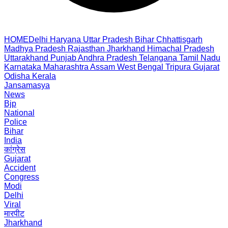
HOME
Delhi
Haryana
Uttar Pradesh
Bihar
Chhattisgarh
Madhya Pradesh
Rajasthan
Jharkhand
Himachal Pradesh
Uttarakhand
Punjab
Andhra Pradesh
Telangana
Tamil Nadu
Karnataka
Maharashtra
Assam
West Bengal
Tripura
Gujarat
Odisha
Kerala
Jansamasya
News
Bjp
National
Police
Bihar
India
कांग्रेस
Gujarat
Accident
Congress
Modi
Delhi
Viral
मारपीट
Jharkhand