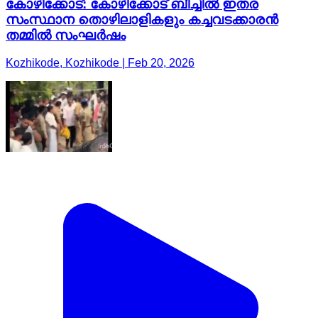
കോഴിക്കോട്: കോഴിക്കോട് ബീച്ചിൽ ഇതര
സംസ്ഥാന തൊഴിലാളികളും കച്ചവടക്കാരൻ
തമ്മിൽ സംഘർഷം
Kozhikode, Kozhikode | Feb 20, 2026