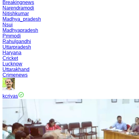
Breakingnews
Narendramodi
Nitishkumar
Madhya_pradesh
Nsui
Madhyapradesh
Pmmodi
Rahulgandhi
Uttarpradesh
Haryana
Cricket
Lucknow
Uttarakhand
Crimenews
kcriyas