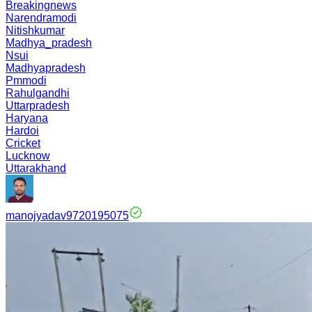
Breakingnews
Narendramodi
Nitishkumar
Madhya_pradesh
Nsui
Madhyapradesh
Pmmodi
Rahulgandhi
Uttarpradesh
Haryana
Hardoi
Cricket
Lucknow
Uttarakhand
manojyadav9720195075