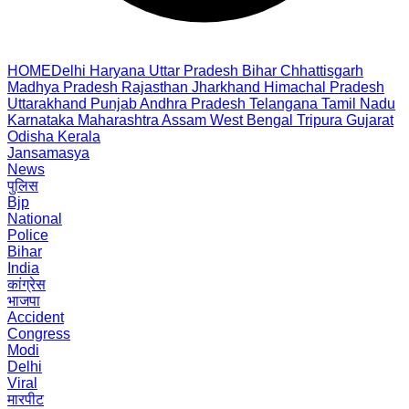
HOME
Delhi
Haryana
Uttar Pradesh
Bihar
Chhattisgarh
Madhya Pradesh
Rajasthan
Jharkhand
Himachal Pradesh
Uttarakhand
Punjab
Andhra Pradesh
Telangana
Tamil Nadu
Karnataka
Maharashtra
Assam
West Bengal
Tripura
Gujarat
Odisha
Kerala
Jansamasya
News
पुलिस
Bjp
National
Police
Bihar
India
कांग्रेस
भाजपा
Accident
Congress
Modi
Delhi
Viral
मारपीट