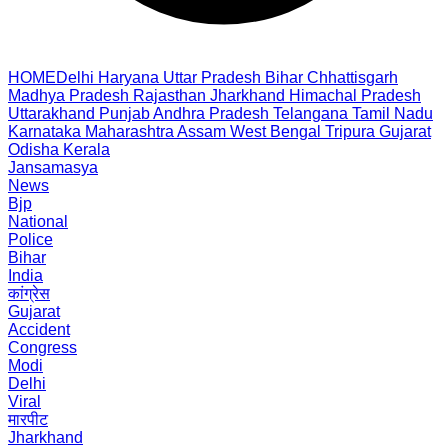
HOME
Delhi
Haryana
Uttar Pradesh
Bihar
Chhattisgarh
Madhya Pradesh
Rajasthan
Jharkhand
Himachal Pradesh
Uttarakhand
Punjab
Andhra Pradesh
Telangana
Tamil Nadu
Karnataka
Maharashtra
Assam
West Bengal
Tripura
Gujarat
Odisha
Kerala
Jansamasya
News
Bjp
National
Police
Bihar
India
कांग्रेस
Gujarat
Accident
Congress
Modi
Delhi
Viral
मारपीट
Jharkhand