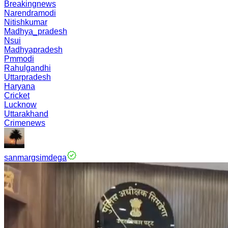
Breakingnews
Narendramodi
Nitishkumar
Madhya_pradesh
Nsui
Madhyapradesh
Pmmodi
Rahulgandhi
Uttarpradesh
Haryana
Cricket
Lucknow
Uttarakhand
Crimenews
sanmargsimdega