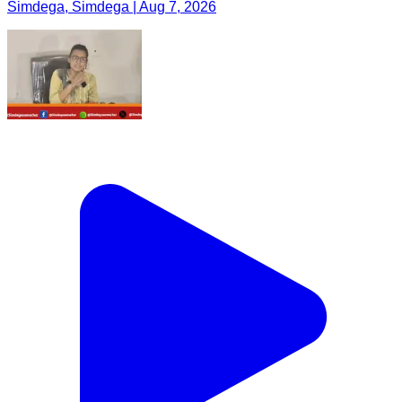
Simdega, Simdega | Aug 7, 2026