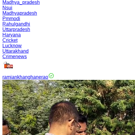
Madhya_pradesh
Nsui
Madhyapradesh
Pmmodi
Rahulgandhi
Uttarpradesh
Haryana
Cricket
Lucknow
Uttarakhand
Crimenews
ramjankhanghanerao