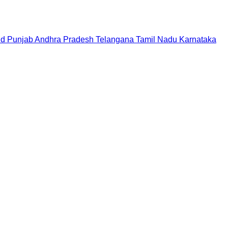
nd
Punjab
Andhra Pradesh
Telangana
Tamil Nadu
Karnataka