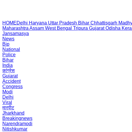
HOME
Delhi
Haryana
Uttar Pradesh
Bihar
Chhattisgarh
Madhy
Maharashtra
Assam
West Bengal
Tripura
Gujarat
Odisha
Kera
Jansamasya
News
Bjp
National
Police
Bihar
India
कांग्रेस
Gujarat
Accident
Congress
Modi
Delhi
Viral
मारपीट
Jharkhand
Breakingnews
Narendramodi
Nitishkumar