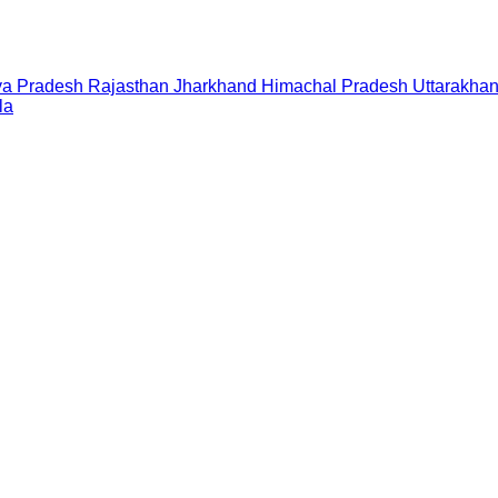
a Pradesh
Rajasthan
Jharkhand
Himachal Pradesh
Uttarakha
la