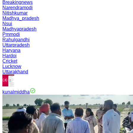
Breakingnews
Narendramodi
Nitishkumar
Madhya_pradesh
Nsui
Madhyapradesh
Pmmodi
Rahulgandhi
Uttarpradesh
Haryana
Hardoi
Cricket
Lucknow
Uttarakhand
kunalmiddha