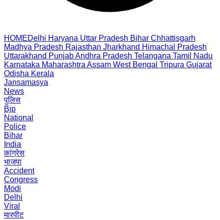
HOME
Delhi
Haryana
Uttar Pradesh
Bihar
Chhattisgarh
Madhya Pradesh
Rajasthan
Jharkhand
Himachal Pradesh
Uttarakhand
Punjab
Andhra Pradesh
Telangana
Tamil Nadu
Karnataka
Maharashtra
Assam
West Bengal
Tripura
Gujarat
Odisha
Kerala
Jansamasya
News
पुलिस
Bjp
National
Police
Bihar
India
कांग्रेस
भाजपा
Accident
Congress
Modi
Delhi
Viral
मारपीट