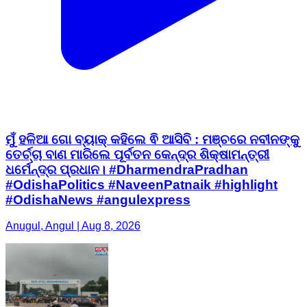
ମୁଁ ହଳିଆ ଗୋ ବ୍ୟାକ୍ କହିଲେ ଵି ଆସିବି : ମଞ୍ଚରେ ନବୀନଙ୍କୁ
ତେର୍ଚ୍ଚା ବାଣ ମାରିଲେ ପୂର୍ବତନ କେନ୍ଦ୍ର ଶିକ୍ଷାମନ୍ତ୍ରୀ
ଧର୍ମେନ୍ଦ୍ର ପ୍ରଧାନ। #DharmendraPradhan
#OdishaPolitics #NaveenPatnaik #highlight
#OdishaNews #angulexpress
Anugul, Angul | Aug 8, 2026