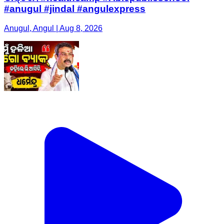
#anugul #jindal #angulexpress
Anugul, Angul | Aug 8, 2026