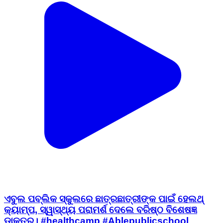
ଏବୁଲ ପବ୍ଲିକ ସ୍କୁଲରେ ଛାତ୍ରଛାତ୍ରୀଙ୍କ ପାଇଁ ହେଲଥ୍
କ୍ୟାମ୍ପ, ସ୍ୱାସ୍ଥ୍ୟ ପରାମର୍ଶ ଦେଲେ ବରିଷ୍ଠ ବିଶେଷଜ୍ଞ
ଡାକ୍ତର। #healthcamp #Ablepublicschool