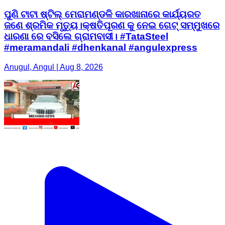
ପୁଣି ଟାଟା ଷ୍ଟିଲ୍ ମେରାମଣ୍ଡଳି କାରଖାନାରେ କାର୍ଯ୍ୟରତ
ଜଣେ ଶ୍ରମିକ ମୃତ୍ୟୁ।କ୍ଷତିପୂରଣ କୁ ନେଇ ଗେଟ୍ ସମ୍ମୁଖରେ
ଧାରଣା ରେ ବସିଲେ ଗ୍ରାମବାସୀ। #TataSteel
#meramandali #dhenkanal #angulexpress
Anugul, Angul | Aug 8, 2026