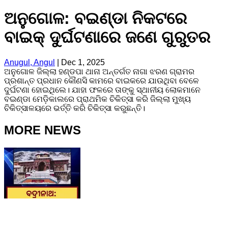
ଅନୁଗୋଳ: ବଇଣ୍ଡା ନିକଟରେ
ବାଇକ୍ ଦୁର୍ଘଟଣାରେ ଜଣେ ଗୁରୁତର
Anugul, Angul
|
Dec 1, 2025
ଅନୁଗୋଳ ଜିଲ୍ଲା ହଣ୍ଡପା ଥାନା ଅନ୍ତର୍ଗତ ନାଗା ଝରଣ ଗ୍ରାମର
ପ୍ରଶାନ୍ତ ପ୍ରଧାନ କୌଣସି କାମରେ ବାଇକରେ ଯାଉଥିବା ବେଳେ
ଦୁର୍ଘଟଣା ହୋଇଥିଲେ। ଯାହା ଫଳରେ ତାଙ୍କୁ ସ୍ଥାନୀୟ ଲୋକମାନେ
ବଇଣ୍ଡା ମେଡ଼ିକାଲରେ ପ୍ରାଥମିକ ଚିକିତ୍ସା କରି ଜିଲ୍ଲା ମୁଖ୍ୟ
ଚିକିତ୍ସାଳୟରେ ଭର୍ତ୍ତି କରି ଚିକିତ୍ସା କରୁଛନ୍ତି।
MORE NEWS