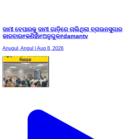
ଦାମୀ ବେପାରକୁ ଦାମୀ ଗାଡ଼ିରେ ଚାଲିଥିଲା ବ୍ରାଉନସୁଗାର
କାରବାର#କଣିହାଁ#ଅନୁଗୁଳ#damantv
Anugul, Angul | Aug 8, 2026