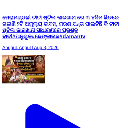
ମେରାମଣ୍ଡଳୀ ଟାଟା ଷ୍ଟିଲ କାରଖାନା ରେ ୩ ୪ଦିନ ଭିତରେ
ଗଲାଣି ୨ଟି ଅମୁଲ୍ୟ ଜୀବନ, ମରଣ ଯନ୍ତା ପାଲଟିଛି କି ଟାଟା
ଷ୍ଟିଲ କାରଖାନା ସାଧାରଣରେ ପ୍ରଶ୍ନ
ବାଚୀ#ଅନୁଗୁଳ#ଢେଙ୍କାନାଳ#damantv
Anugul, Angul | Aug 8, 2026