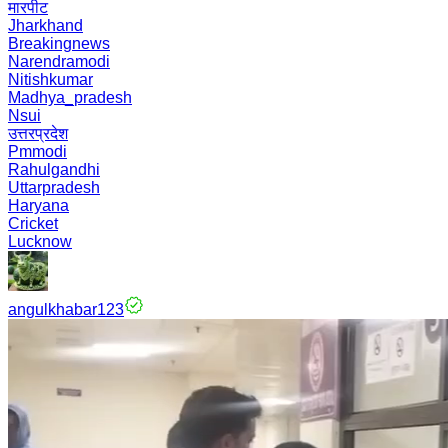
मारपीट
Jharkhand
Breakingnews
Narendramodi
Nitishkumar
Madhya_pradesh
Nsui
उत्तरप्रदेश
Pmmodi
Rahulgandhi
Uttarpradesh
Haryana
Cricket
Lucknow
angulkhabar123