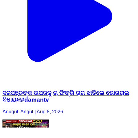
ସରପଞ୍ଚଙ୍କ ଉପରକୁ ଚା ଫିଙ୍ଗି ରାଗ ଝାଡିଲେ ଭୋଗରାଇ
ବିଧାୟକ#damantv
Anugul, Angul | Aug 8, 2026