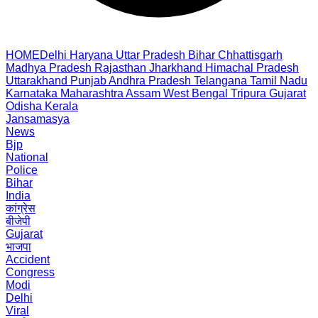
HOME
Delhi
Haryana
Uttar Pradesh
Bihar
Chhattisgarh
Madhya Pradesh
Rajasthan
Jharkhand
Himachal Pradesh
Uttarakhand
Punjab
Andhra Pradesh
Telangana
Tamil Nadu
Karnataka
Maharashtra
Assam
West Bengal
Tripura
Gujarat
Odisha
Kerala
Jansamasya
News
Bjp
National
Police
Bihar
India
कांग्रेस
बीजेपी
Gujarat
भाजपा
Accident
Congress
Modi
Delhi
Viral