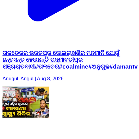
ତାଳଚେରର ଭରତପୁର କୋଇଲାଖଣିର ମନମାନି ଯୋଗୁଁ
ହନ୍ତସନ୍ତ ହେଉଛନ୍ତି ପଦ୍ମାବତୀପୁର
ପଞ୍ଚାୟତବାସୀ#ତାଳଚେର#coalmine#ଅନୁଗୁଳ#damantv
Anugul, Angul | Aug 8, 2026