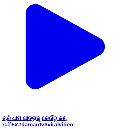
ଚାରି ଧାମ ଯାତ୍ରାରୁ କେଉଁଠୁ କଣ
ଆଣିବେ#damantv#viralvideo