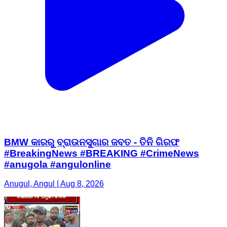
BMW କାରରୁ ବ୍ରାଉନସୁଗାର ଜବତ - ତିନି ଗିରଫ
#BreakingNews #BREAKING #CrimeNews
#anugola #angulonline
Anugul, Angul | Aug 8, 2026