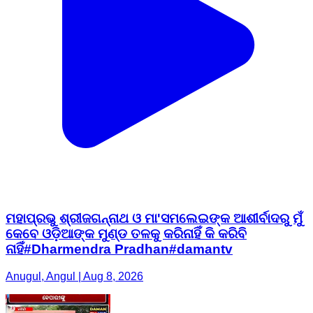
ମହାପ୍ରଭୁ ଶ୍ରୀଜଗନ୍ନାଥ ଓ ମା'ସମଲେଇଙ୍କ ଆଶୀର୍ବାଦରୁ ମୁଁ
କେବେ ଓଡ଼ିଆଙ୍କ ମୁଣ୍ଡ ତଳକୁ କରିନାହିଁ କି କରିବି
ନାହିଁ#Dharmendra Pradhan#damantv
Anugul, Angul | Aug 8, 2026