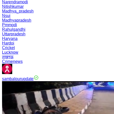
Narendramodi
Nitishkumar
Madhya_pradesh
Nsui
Madhyapradesh
Pmmodi
Rahulgandhi
Uttarpradesh
Haryana
Hardoi
Cricket
Lucknow
लखनऊ
Crimenews
sambalpurupdate