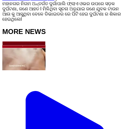
ମହାନଗର ନିଗମ ଅନ୍ତର୍ଗତ ଦୁର୍ଗାପାଲି ଫ୍ଲାଏ ଓଭର ଉପରେ ସଡ଼କ
ଦୁର୍ଘଟଣା, ଜଣେ ଆହତ l ମିଳିଥିବା ସୂଚନା ଅନୁଯାଇ ଜଣେ ଯୁବକ ଟାଉନ
ଆଉ କୁ ଆସୁଥିବା ବେଳେ ଡିଭାଇଡର ରେ ପିଟି ହେଇ ଦୁର୍ଘଟଣା ର ଶିକାର
ହେଇଥିଲେl
MORE NEWS