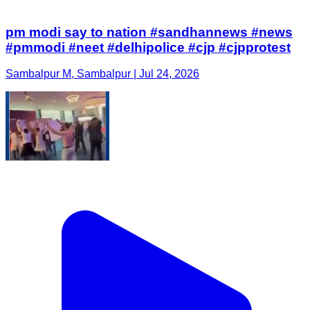
pm modi say to nation #sandhannews #news
#pmmodi #neet #delhipolice #cjp #cjpprotest
Sambalpur M, Sambalpur | Jul 24, 2026