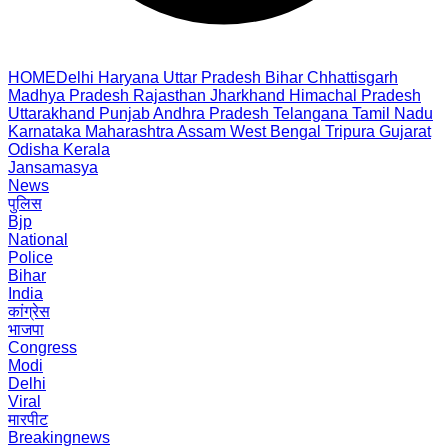
HOME
Delhi
Haryana
Uttar Pradesh
Bihar
Chhattisgarh
Madhya Pradesh
Rajasthan
Jharkhand
Himachal Pradesh
Uttarakhand
Punjab
Andhra Pradesh
Telangana
Tamil Nadu
Karnataka
Maharashtra
Assam
West Bengal
Tripura
Gujarat
Odisha
Kerala
Jansamasya
News
पुलिस
Bjp
National
Police
Bihar
India
कांग्रेस
भाजपा
Congress
Modi
Delhi
Viral
मारपीट
Breakingnews