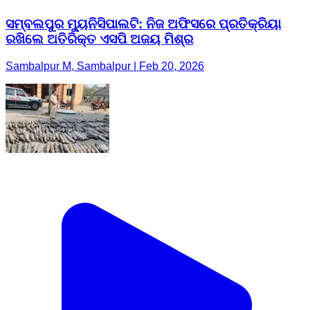
ସମ୍ବଲପୁର ମ୍ୟୁନିସିପାଲଟି: ନିଜ ଅଫିସରେ ପ୍ରତିକ୍ରିୟା
ରଖିଲେ ଅତିରିକ୍ତ ଏସପି ଅଜୟ ମିଶ୍ର
Sambalpur M, Sambalpur | Feb 20, 2026