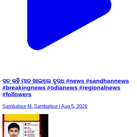
ସତ କହି ମାଡ ଖାଇଲେ ବୃଦ୍ଧ #news #sandhannews
#breakingnews #odianews #regionalnews
#followers
Sambalpur M, Sambalpur | Aug 5, 2026