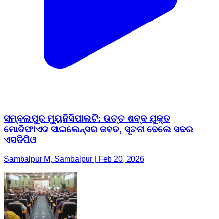
ସମ୍ବଲପୁର ମ୍ୟୁନିସିପାଲଟି: ଉଚ୍ଚ ଶବ୍ଦ ଯୁକ୍ତ
ମୋଡିଫାଏଡ ସାଇଲେନ୍ସର ଜବତ, ସୂଚନା ଦେଲେ ସଦର
ଏସଡିପିଓ
Sambalpur M, Sambalpur | Feb 20, 2026