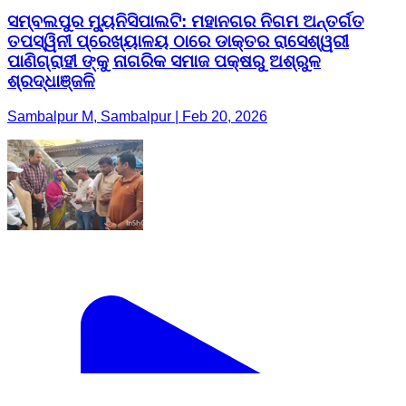
ସମ୍ବଲପୁର ମ୍ୟୁନିସିପାଲଟି: ମହାନଗର ନିଗମ ଅନ୍ତର୍ଗତ
ତପସ୍ୱିନୀ ପ୍ରେଖ୍ୟାଳୟ ଠାରେ ଡାକ୍ତର ରାସେଶ୍ୱରୀ
ପାଣିଗ୍ରାହୀ ଙ୍କୁ ନାଗରିକ ସମାଜ ପକ୍ଷରୁ ଅଶ୍ରୁଳ
ଶ୍ରଦ୍ଧାଞ୍ଜଳି
Sambalpur M, Sambalpur | Feb 20, 2026