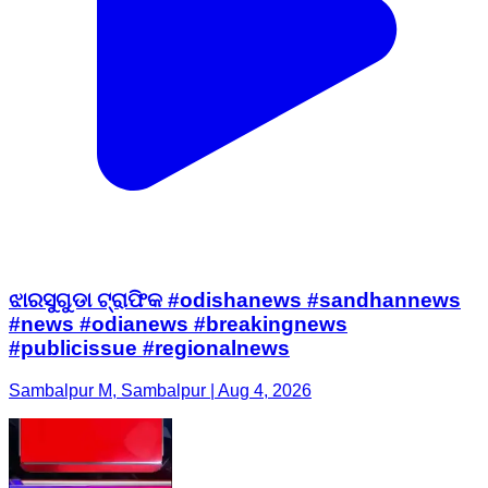
ଝାରସୁଗୁଡା ଟ୍ରାଫିକ #odishanews #sandhannews
#news #odianews #breakingnews
#publicissue #regionalnews
Sambalpur M, Sambalpur | Aug 4, 2026