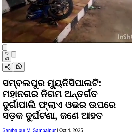
40
ସମ୍ବଲପୁର ମ୍ୟୁନିସିପାଲଟି:
ମହାନଗର ନିଗମ ଅନ୍ତର୍ଗତ
ଦୁର୍ଗାପାଲି ଫ୍ଲାଏ ଓଭର ଉପରେ
ସଡ଼କ ଦୁର୍ଘଟଣା, ଜଣେ ଆହତ
Sambalpur M, Sambalpur
|
Oct 4, 2025