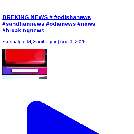
BREKING NEWS # #odishanews
#sandhannews #odianews #news
#breakingnews
Sambalpur M, Sambalpur | Aug 3, 2026