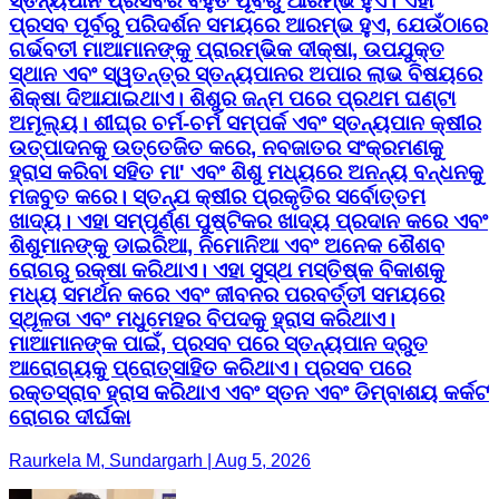
ସ୍ତନ୍ୟପାନ ପ୍ରସବର ବହୁତ ପୂର୍ବରୁ ଆରମ୍ଭ ହୁଏ। ଏହା
ପ୍ରସବ ପୂର୍ବରୁ ପରିଦର୍ଶନ ସମୟରେ ଆରମ୍ଭ ହୁଏ, ଯେଉଁଠାରେ
ଗର୍ଭବତୀ ମାଆମାନଙ୍କୁ ପ୍ରାରମ୍ଭିକ ଦୀକ୍ଷା, ଉପଯୁକ୍ତ
ସ୍ଥାନ ଏବଂ ସ୍ୱତନ୍ତ୍ର ସ୍ତନ୍ୟପାନର ଅପାର ଲାଭ ବିଷୟରେ
ଶିକ୍ଷା ଦିଆଯାଇଥାଏ। ଶିଶୁର ଜନ୍ମ ପରେ ପ୍ରଥମ ଘଣ୍ଟା
ଅମୂଲ୍ୟ। ଶୀଘ୍ର ଚର୍ମ-ଚର୍ମ ସମ୍ପର୍କ ଏବଂ ସ୍ତନ୍ୟପାନ କ୍ଷୀର
ଉତ୍ପାଦନକୁ ଉତ୍ତେଜିତ କରେ, ନବଜାତର ସଂକ୍ରମଣକୁ
ହ୍ରାସ କରିବା ସହିତ ମା' ଏବଂ ଶିଶୁ ମଧ୍ୟରେ ଅନନ୍ୟ ବନ୍ଧନକୁ
ମଜବୁତ କରେ। ସ୍ତନ୍ଯ କ୍ଷୀର ପ୍ରକୃତିର ସର୍ବୋତ୍ତମ
ଖାଦ୍ୟ। ଏହା ସମ୍ପୂର୍ଣ୍ଣ ପୁଷ୍ଟିକର ଖାଦ୍ୟ ପ୍ରଦାନ କରେ ଏବଂ
ଶିଶୁମାନଙ୍କୁ ଡାଇରିଆ, ନିମୋନିଆ ଏବଂ ଅନେକ ଶୈଶବ
ରୋଗରୁ ରକ୍ଷା କରିଥାଏ। ଏହା ସୁସ୍ଥ ମସ୍ତିଷ୍କ ବିକାଶକୁ
ମଧ୍ୟ ସମର୍ଥନ କରେ ଏବଂ ଜୀବନର ପରବର୍ତ୍ତୀ ସମୟରେ
ସ୍ଥୂଳତା ଏବଂ ମଧୁମେହର ବିପଦକୁ ହ୍ରାସ କରିଥାଏ।
ମାଆମାନଙ୍କ ପାଇଁ, ପ୍ରସବ ପରେ ସ୍ତନ୍ୟପାନ ଦ୍ରୁତ
ଆରୋଗ୍ୟକୁ ପ୍ରୋତ୍ସାହିତ କରିଥାଏ। ପ୍ରସବ ପରେ
ରକ୍ତସ୍ରାବ ହ୍ରାସ କରିଥାଏ ଏବଂ ସ୍ତନ ଏବଂ ଡିମ୍ବାଶୟ କର୍କଟ
ରୋଗର ଦୀର୍ଘକା
Raurkela M, Sundargarh | Aug 5, 2026