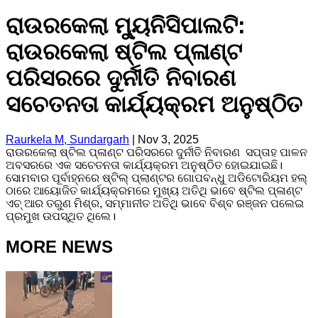
ରାଉରକେଲା ମ୍ୟୁନିସିପାଲଟି:
ରାଉରକେଲା ଷ୍ଟିଲ ପ୍ଳାଣ୍ଟ
ପରିସରରେ ଦୁର୍ନୀତି ନିବାରଣ
ସଚେତନତା କାର୍ଯ୍ୟକ୍ରମ ଅନୁଷ୍ଠିତ
Raurkela M, Sundargarh
|
Nov 3, 2025
ରାଉରକେଲା ଷ୍ଟିଲ ପ୍ଳାଣ୍ଟ ପରିସରରେ ଦୁର୍ନୀତି ନିବାରଣ ସପ୍ତାହ ପାଳନ
ଅବସରରେ ଏକ ସଚେତନତା କାର୍ଯ୍ୟକ୍ରମ ଅନୁଷ୍ଠିତ ହୋଇଯାଇଛି।
ସୋମବାର ପୂର୍ବାହ୍ନରେ ଷ୍ଟିଲ୍ ପ୍ଲାଣ୍ଟର ଗୋପବନ୍ଧୁ ଅଡିଟୋରିୟମ ହଲ୍
ଠାରେ ଆୟୋଜିତ କାର୍ଯ୍ୟକ୍ରମରେ ମୁଖ୍ୟ ଅତିଥି ଭାବେ ଷ୍ଟିଲ ପ୍ଳାଣ୍ଟ
ଏଚ୍ ଆର ତରୁଣ ମିଶ୍ର, ସମ୍ମାନୀତ ଅତିଥି ଭାବେ ବିଶ୍ବ ରଞ୍ଜନ ପଲେଇ
ପ୍ରମୁଖ ଉପସ୍ଥିତ ଥିଲେ।
MORE NEWS