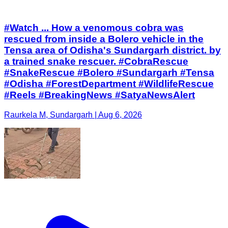
#Watch ... How a venomous cobra was
rescued from inside a Bolero vehicle in the
Tensa area of Odisha's Sundargarh district. by
a trained snake rescuer. #CobraRescue
#SnakeRescue #Bolero #Sundargarh #Tensa
#Odisha #ForestDepartment #WildlifeRescue
#Reels #BreakingNews #SatyaNewsAlert
Raurkela M, Sundargarh | Aug 6, 2026