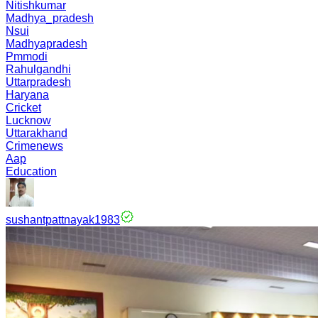
Nitishkumar
Madhya_pradesh
Nsui
Madhyapradesh
Pmmodi
Rahulgandhi
Uttarpradesh
Haryana
Cricket
Lucknow
Uttarakhand
Crimenews
Aap
Education
sushantpattnayak1983