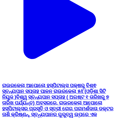
ରାଉରକେଲା ଆପୋଲୋ ହସ୍ପିଟାଲ୍ସ ପକ୍ଷରୁ ବିଶ୍ଵ
ସ୍ତନ୍ୟପାନ ସପ୍ତାହ ପାଳନ ରାଉରକେଲା ୫/୮(ଓଡ଼ିଶା ସିଟି
ନିୟୁଜ )ବିଶ୍ୱ ସ୍ତନ୍ୟପାନ ସପ୍ତାହ ( ଅଗଷ୍ଟ ୧ ତାରିଖରୁ ୭
ତାରିଖ ପର୍ଯ୍ୟନ୍ତ) ଅବସରରେ, ରାଉରକେଲା ଆପୋଲୋ
ହସ୍ପିଟାଲ୍ସର ପ୍ରସୂତି ଓ ସ୍ତ୍ରୀ ରୋଗ ପରାମର୍ଶଦାତା ଡକ୍ଟର
ତାଶି କ୍ରିଷ୍ଣନ୍, ସ୍ତନ୍ୟପାନର ଗୁରୁତ୍ୱ ଉପରେ ଏକ