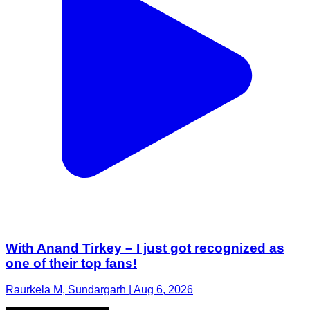
With Anand Tirkey – I just got recognized as
one of their top fans!
Raurkela M, Sundargarh | Aug 6, 2026