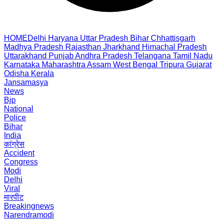
HOME
Delhi
Haryana
Uttar Pradesh
Bihar
Chhattisgarh
Madhya Pradesh
Rajasthan
Jharkhand
Himachal Pradesh
Uttarakhand
Punjab
Andhra Pradesh
Telangana
Tamil Nadu
Karnataka
Maharashtra
Assam
West Bengal
Tripura
Gujarat
Odisha
Kerala
Jansamasya
News
Bjp
National
Police
Bihar
India
कांग्रेस
Accident
Congress
Modi
Delhi
Viral
मारपीट
Breakingnews
Narendramodi