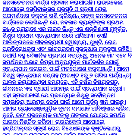
ଜନସଚେତନତା ବାର୍ତ୍ତା ପ୍ରଦାନ କରାଯାଇଛି। ରାଉରକେଲା
ଆପୋଲୋ ହସ୍ପିଟାଲ୍ସର ପ୍ରସୂତି ଓ ସ୍ତ୍ରୀ ରୋଗ
ପରାମର୍ଶଦାତା ଡକ୍ଟର ତାଶି କ୍ରିଷ୍ଣନ୍ ତାଙ୍କ ଜନସଚେତନତା
ବାର୍ତ୍ତାରେ ଲେଖିଛନ୍ତି ଯେ, ନବଜାତ ବ୍ୟକ୍ତିଙ୍କ ପ୍ରଥମ
କାନ୍ଦ ପ୍ରାୟତଃ ଏକ ନୀରବ କିନ୍ତୁ ଏକ ଶକ୍ତିଶାଳୀ ମୁହୂର୍ତ୍ତ,
ଶିଶୁର ପ୍ରଥମ ସ୍ତନ୍ୟପାନ ପରେ ଆସିଥାଏ। ସେହି
ଆଲିଙ୍ଗନରେ ଜୀବନବ୍ୟାପୀ ସ୍ୱାସ୍ଥ୍ୟ, ପୁଷ୍ଟି, ରୋଗ
ପ୍ରତିରୋଧକତା ଏବଂ ଭାବପ୍ରବଣ ସୁରକ୍ଷାର ମୂଳଦୁଆ ରହିଛି।
ତଥାପି ବହୁ ବୈଜ୍ଞାନିକ ପ୍ରମାଣ ସତ୍ତ୍ୱେ, ଅନେକ ମା’ ଏବେ ବି
ସମର୍ଥନର ଅଭାବ କିମ୍ବା ଅନୁପଯୁକ୍ତ ମାର୍ଗଦର୍ଶନ ଯୋଗୁଁ
ସ୍ତନ୍ୟପାନ କରାଇବା ପାଇଁ ମତପୋଷଣ କରୁନାହାନ୍ତି। ଆମେ
ବିଶ୍ୱ ସ୍ତନ୍ୟପାନ ସପ୍ତାହ (ଅଗଷ୍ଟ ୧ରୁ ୭ ତାରିଖ ପର୍ଯ୍ୟନ୍ତ)
ପାଳନ କରାଯାଉଥିବା ସମୟରେ, ଏହି ବର୍ଷର ବିଷୟବସ୍ତୁ,
ଜୀବନରେ ଏକ ସ୍ଥାୟୀ ଆରମ୍ଭ ପାଇଁ ସ୍ତନ୍ୟପାନ ଜରୁରୀ।
ଏହା ସ୍ମରଣକାରୀ ଯେ ପ୍ରତ୍ୟେକ ଶିଶୁକୁ ସର୍ବୋତ୍ତମ
ସମ୍ଭାବ୍ୟ ଆରମ୍ଭ ଦେବା ପାଇଁ ଆମେ ପୂର୍ବରୁ ଜ୍ଞାନ ପାଇଛୁ।
ଆମର ଚ୍ୟାଲେଞ୍ଜଗୁଡ଼ିକ ନୂତନ ସମାଧାନ ଆବିଷ୍କାର କରିବା
ନୁହେଁ, ବରଂ ପ୍ରତ୍ୟେକ ମା’ଙ୍କୁ ତାଙ୍କର ଯୋଗ୍ୟ ସମର୍ଥନ
ପାଇବା ନିଶ୍ଚିତ କରିବା। ରାଉରକେଲା ଆପୋଲୋ
ହସ୍ପିଟାଲ୍ସର ସ୍ତ୍ରୀ ରୋଗ ବିଶେଷଜ୍ଞଙ୍କ ଦୃଷ୍ଟିକୋଣରୁ,