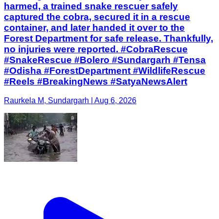
harmed, a trained snake rescuer safely
captured the cobra, secured it in a rescue
container, and later handed it over to the
Forest Department for safe release. Thankfully,
no injuries were reported. #CobraRescue
#SnakeRescue #Bolero #Sundargarh #Tensa
#Odisha #ForestDepartment #WildlifeRescue
#Reels #BreakingNews #SatyaNewsAlert
Raurkela M, Sundargarh | Aug 6, 2026