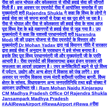
रीवा को आज भोपाल और कोलकाता से सीधी हवाई सेवा की सौगातें
मिली हैं। इस अवसर पर एयरपोर्ट रीवा में आयोजित समारोह में उप
मुख्यमंत्री श्री Rajendra Shukla ने कहा कि विंध्य के लोगों ने
हवाई सेवा का जो सपना बरसों से देखा था वह पूरा होने जा रहा है।
रीवा से भोपाल और रीवा से कोलकाता की हवाई सेवा के साथ आज
पूरा विंध्य देश के बड़े महानगरों से हवाई सेवा से जुड़ गया है। उप
मुख्यमंत्री ने कहा कि यशस्वी प्रधानमंत्री श्री Narendra
Modi जी की उड़ान योजना से रीवा एयरपोर्ट के विस्तार और
मुख्यमंत्री Dr Mohan Yadav द्वारा नई विमानन नीति में सरकार
द्वारा हवाई सेवा में अनुदान के प्रावधान ने इसे संभव बनाया है।
इसके लिए पूरा विंध्य प्रधानमंत्री जी और मुख्यमंत्री जी के प्रति
आभारी है। रीवा एयरपोर्ट की विकासगाथा डबल इंजन सरकार की
सफलता का आदर्श उदाहरण है। एयर कनेक्टिविटी बढ़ने से पूरे विंध्य
में पर्यटन, उद्योग और अन्य क्षेत्र में विकास को पंख लगेंगे। इस
अवसर पर नगरीय विकास राज्य मंत्री श्रीमती प्रतिमा बागरी, विंध्य
क्षेत्र के सांसद, विधायकगण अन्य जनप्रतिनिधि तथा बड़ी संख्या में
आमजन उपस्थित रहे। Ram Mohan Naidu Kinjarapu
CM Madhya Pradesh Office Of Rajendra Shukla
Jansampark Madhya Pradesh
#AAIRewaAirport #RewaAirport #Rewa #रीवा