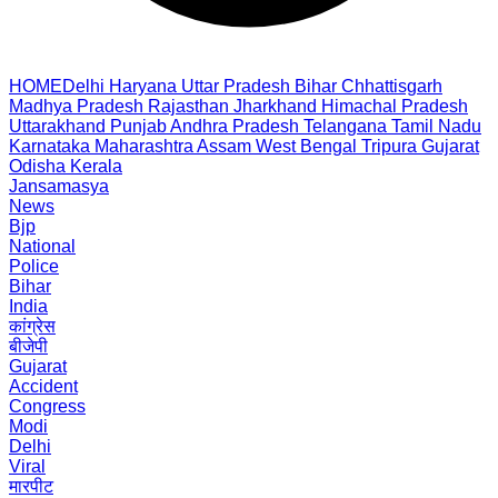
HOME
Delhi
Haryana
Uttar Pradesh
Bihar
Chhattisgarh
Madhya Pradesh
Rajasthan
Jharkhand
Himachal Pradesh
Uttarakhand
Punjab
Andhra Pradesh
Telangana
Tamil Nadu
Karnataka
Maharashtra
Assam
West Bengal
Tripura
Gujarat
Odisha
Kerala
Jansamasya
News
Bjp
National
Police
Bihar
India
कांग्रेस
बीजेपी
Gujarat
Accident
Congress
Modi
Delhi
Viral
मारपीट