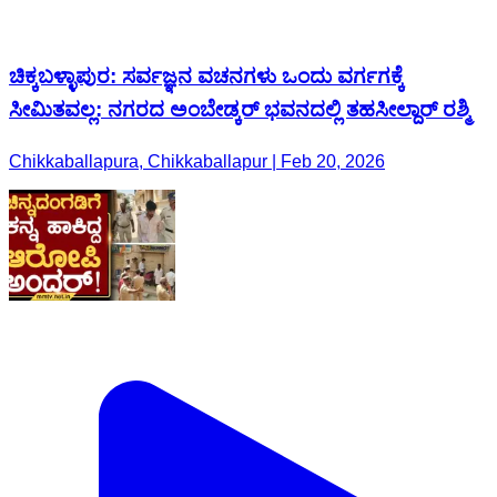
ಚಿಕ್ಕಬಳ್ಳಾಪುರ: ಸರ್ವಜ್ಞನ ವಚನಗಳು ಒಂದು ವರ್ಗಗಕ್ಕೆ
ಸೀಮಿತವಲ್ಲ: ನಗರದ ಅಂಬೇಡ್ಕರ್ ಭವನದಲ್ಲಿ ತಹಸೀಲ್ದಾರ್ ರಶ್ಮಿ
Chikkaballapura, Chikkaballapur | Feb 20, 2026