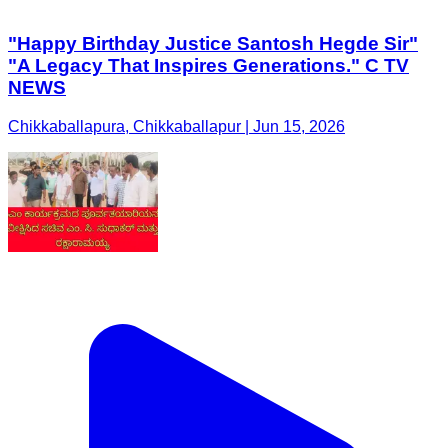
"Happy Birthday Justice Santosh Hegde Sir"
"A Legacy That Inspires Generations." C TV
NEWS
Chikkaballapura, Chikkaballapur | Jun 15, 2026