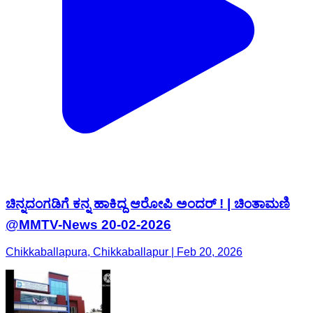
ಚಿನ್ನದಂಗಡಿಗೆ ಕನ್ನ ಹಾಕಿದ್ದ ಆರೋಪಿ ಅಂದರ್ ! | ಚಿಂತಾಮಣಿ
@MMTV-News 20-02-2026
Chikkaballapura, Chikkaballapur | Feb 20, 2026