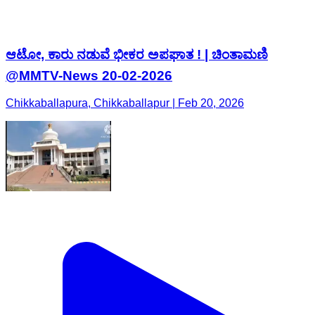
ಆಟೋ, ಕಾರು ನಡುವೆ ಭೀಕರ ಅಪಘಾತ ! | ಚಿಂತಾಮಣಿ
@MMTV-News 20-02-2026
Chikkaballapura, Chikkaballapur | Feb 20, 2026