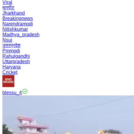
Viral
मारपीट
Jharkhand
Breakingnews
Narendramodi
Nitishkumar
Madhya_pradesh
Nsui
उत्तरप्रदेश
Pmmodi
Rahulgandhi
Uttarpradesh
Haryana
Cricket
blessu_4