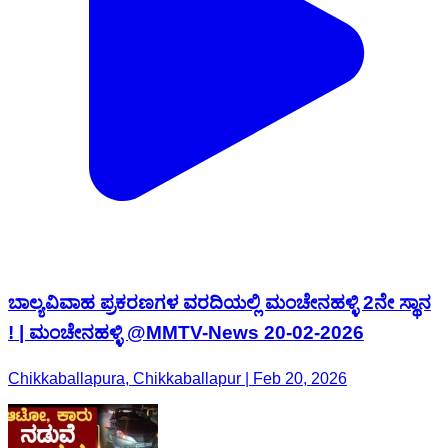
ಬಾಲ್ಯವಿವಾಹ ಪ್ರಕರಣಗಳ ವರದಿಯಲ್ಲಿ ಮಂಚೇನಹಳ್ಳಿ 2ನೇ ಸ್ಥಾನ
! | ಮಂಚೇನಹಳ್ಳಿ @MMTV-News 20-02-2026
Chikkaballapura, Chikkaballapur | Feb 20, 2026