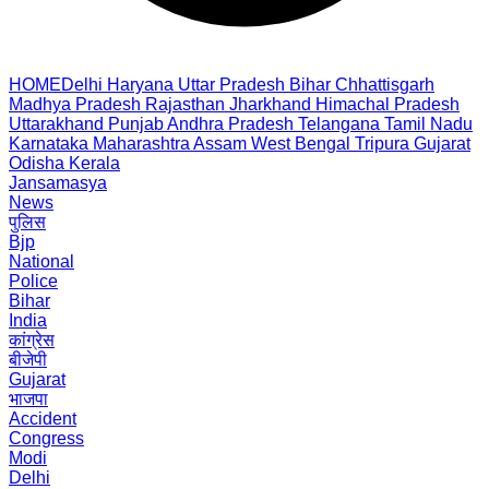
HOME
Delhi
Haryana
Uttar Pradesh
Bihar
Chhattisgarh
Madhya Pradesh
Rajasthan
Jharkhand
Himachal Pradesh
Uttarakhand
Punjab
Andhra Pradesh
Telangana
Tamil Nadu
Karnataka
Maharashtra
Assam
West Bengal
Tripura
Gujarat
Odisha
Kerala
Jansamasya
News
पुलिस
Bjp
National
Police
Bihar
India
कांग्रेस
बीजेपी
Gujarat
भाजपा
Accident
Congress
Modi
Delhi