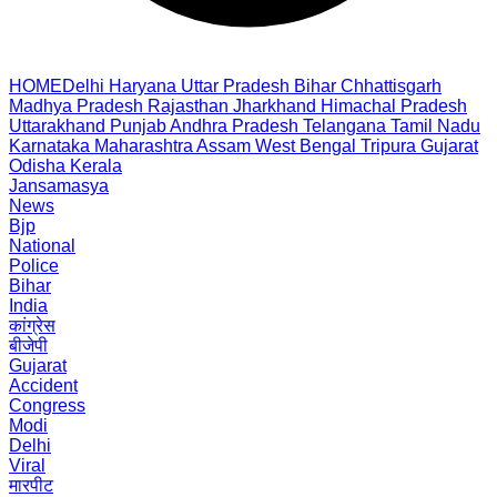
HOME
Delhi
Haryana
Uttar Pradesh
Bihar
Chhattisgarh
Madhya Pradesh
Rajasthan
Jharkhand
Himachal Pradesh
Uttarakhand
Punjab
Andhra Pradesh
Telangana
Tamil Nadu
Karnataka
Maharashtra
Assam
West Bengal
Tripura
Gujarat
Odisha
Kerala
Jansamasya
News
Bjp
National
Police
Bihar
India
कांग्रेस
बीजेपी
Gujarat
Accident
Congress
Modi
Delhi
Viral
मारपीट