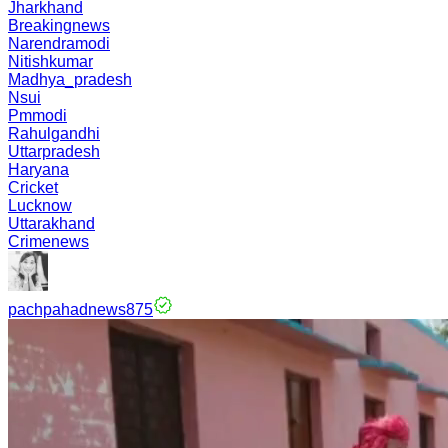
Jharkhand
Breakingnews
Narendramodi
Nitishkumar
Madhya_pradesh
Nsui
Pmmodi
Rahulgandhi
Uttarpradesh
Haryana
Cricket
Lucknow
Uttarakhand
Crimenews
pachpahadnews875