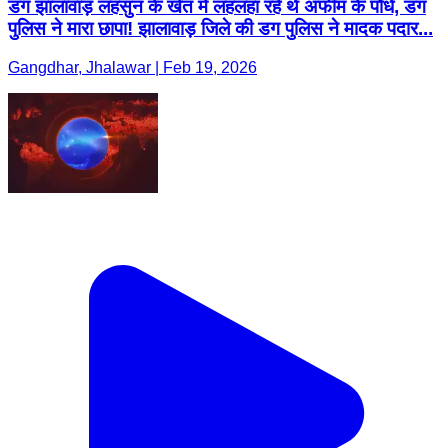
डग झालावाड़ लहसुन के खेत में लहलहा रहे थे अफीम के पौधे, डग
पुलिस ने मारा छापा! झालावाड़ जिले की डग पुलिस ने मादक पदार...
Gangdhar, Jhalawar | Feb 19, 2026