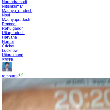
Narendramodi
Nitishkumar
Madhya_pradesh
Nsui
Madhyapradesh
Pmmodi
Rahulgandhi
Uttarpradesh
Haryana
Hardoi
Cricket
Lucknow
Uttarakhand
लखनऊ
rampurraj