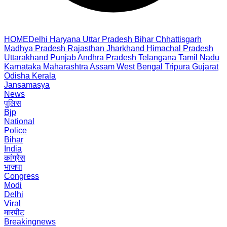
HOME
Delhi
Haryana
Uttar Pradesh
Bihar
Chhattisgarh
Madhya Pradesh
Rajasthan
Jharkhand
Himachal Pradesh
Uttarakhand
Punjab
Andhra Pradesh
Telangana
Tamil Nadu
Karnataka
Maharashtra
Assam
West Bengal
Tripura
Gujarat
Odisha
Kerala
Jansamasya
News
पुलिस
Bjp
National
Police
Bihar
India
कांग्रेस
भाजपा
Congress
Modi
Delhi
Viral
मारपीट
Breakingnews