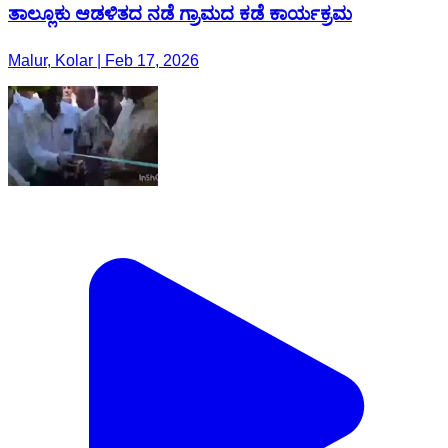
ತಾಲ್ಲೂಕು ಆಡಳಿತದ ನಡೆ ಗ್ರಾಮದ ಕಡೆ ಕಾರ್ಯಕ್ರಮ
Malur, Kolar | Feb 17, 2026