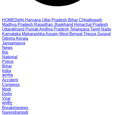
HOME
Delhi
Haryana
Uttar Pradesh
Bihar
Chhattisgarh
Madhya Pradesh
Rajasthan
Jharkhand
Himachal Pradesh
Uttarakhand
Punjab
Andhra Pradesh
Telangana
Tamil Nadu
Karnataka
Maharashtra
Assam
West Bengal
Tripura
Gujarat
Odisha
Kerala
Jansamasya
News
Bjp
National
Police
Bihar
India
कांग्रेस
Accident
Congress
Modi
Delhi
Viral
मारपीट
Breakingnews
Narendramodi