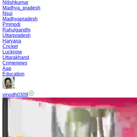
Nitishkumar
Madhya_pradesh
Nsui
Madhyapradesh
Pmmodi
Rahulgandhi
Uttarpradesh
Haryana
Cricket
Lucknow
Uttarakhand
Crimenews
Aap
Education
vinodh0309