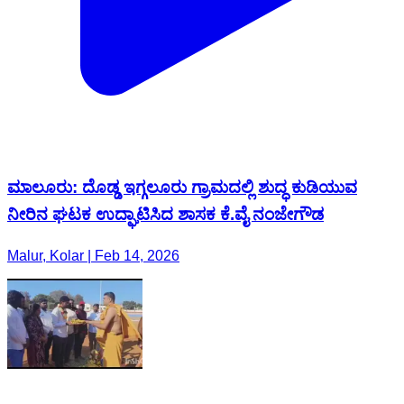
ಮಾಲೂರು: ದೊಡ್ಡ ಇಗ್ಗಲೂರು ಗ್ರಾಮದಲ್ಲಿ ಶುದ್ಧ ಕುಡಿಯುವ
ನೀರಿನ ಘಟಕ ಉದ್ಘಾಟಿಸಿದ ಶಾಸಕ ಕೆ.ವೈ ನಂಜೇಗೌಡ
Malur, Kolar | Feb 14, 2026