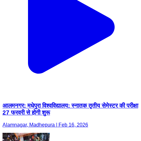
आलमनगर: मधेपुरा विश्वविद्यालय: स्नातक तृतीय सेमेस्टर की परीक्षा
27 फरवरी से होगी शुरू
Alamnagar, Madhepura | Feb 16, 2026