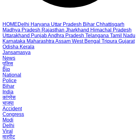
HOME
Delhi
Haryana
Uttar Pradesh
Bihar
Chhattisgarh
Madhya Pradesh
Rajasthan
Jharkhand
Himachal Pradesh
Uttarakhand
Punjab
Andhra Pradesh
Telangana
Tamil Nadu
Karnataka
Maharashtra
Assam
West Bengal
Tripura
Gujarat
Odisha
Kerala
Jansamasya
News
पुलिस
Bjp
National
Police
Bihar
India
कांग्रेस
भाजपा
Accident
Congress
Modi
Delhi
Viral
मारपीट