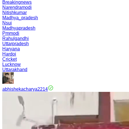
Breakingnews
Narendramodi
Nitishkumar
Madhya_pradesh
Nsui
Madhyapradesh
Pmmodi
Rahulgandhi
Uttarpradesh
Haryana
Hardoi
Cricket
Lucknow
Uttarakhand
abhishekacharya2214