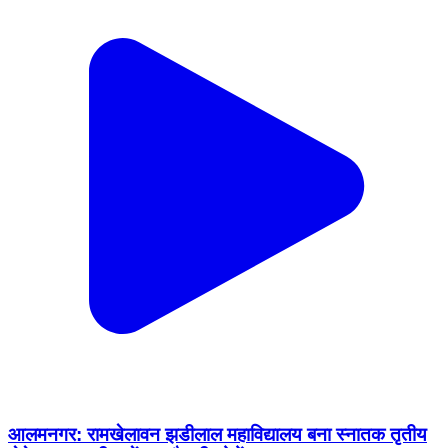
आलमनगर: रामखेलावन झडीलाल महाविद्यालय बना स्नातक तृतीय