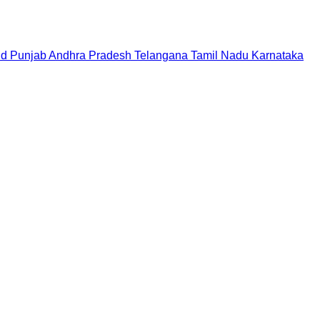
nd
Punjab
Andhra Pradesh
Telangana
Tamil Nadu
Karnataka