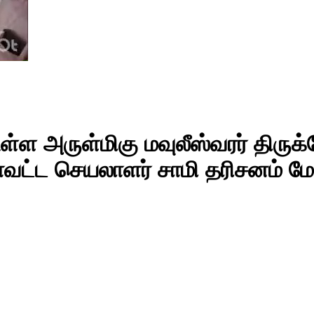
ள்ள அருள்மிகு மவுலீஸ்வரர் திருக்
ாவட்ட செயலாளர் சாமி தரிசனம் ம