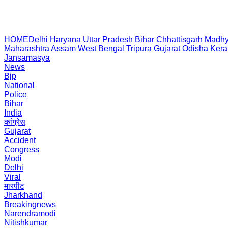
HOME
Delhi
Haryana
Uttar Pradesh
Bihar
Chhattisgarh
Madhy
Maharashtra
Assam
West Bengal
Tripura
Gujarat
Odisha
Kera
Jansamasya
News
Bjp
National
Police
Bihar
India
कांग्रेस
Gujarat
Accident
Congress
Modi
Delhi
Viral
मारपीट
Jharkhand
Breakingnews
Narendramodi
Nitishkumar