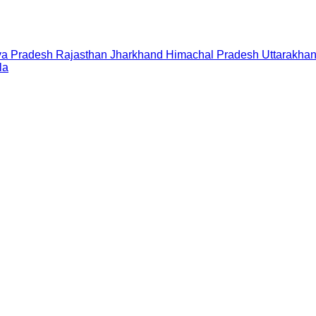
a Pradesh
Rajasthan
Jharkhand
Himachal Pradesh
Uttarakha
la