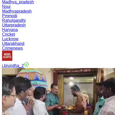
Madhya_pradesh
Nsui
Madhyapradesh
Pmmodi
Rahulgandhi
Uttarpradesh
Haryana
Cricket
Lucknow
Uttarakhand
Crimenews
j.brundha_2