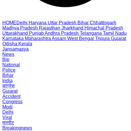
HOME
Delhi
Haryana
Uttar Pradesh
Bihar
Chhattisgarh
Madhya Pradesh
Rajasthan
Jharkhand
Himachal Pradesh
Uttarakhand
Punjab
Andhra Pradesh
Telangana
Tamil Nadu
Karnataka
Maharashtra
Assam
West Bengal
Tripura
Gujarat
Odisha
Kerala
Jansamasya
News
Bjp
National
Police
Bihar
India
कांग्रेस
Gujarat
Accident
Congress
Modi
Delhi
Viral
मारपीट
Breakingnews