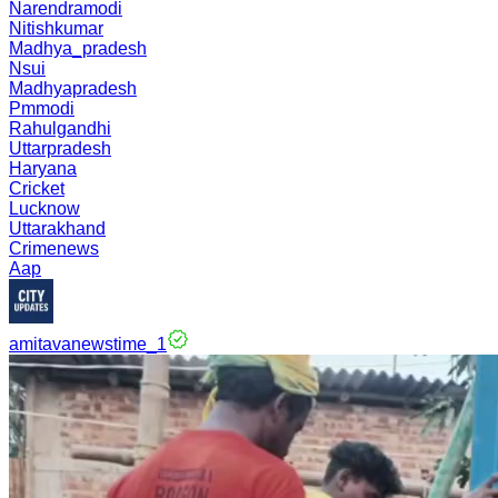
Narendramodi
Nitishkumar
Madhya_pradesh
Nsui
Madhyapradesh
Pmmodi
Rahulgandhi
Uttarpradesh
Haryana
Cricket
Lucknow
Uttarakhand
Crimenews
Aap
amitavanewstime_1