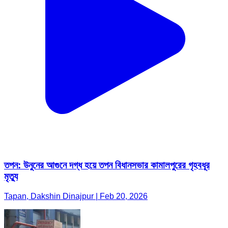
তপন: উনুনের আগুনে দগ্ধ হয়ে তপন বিধানসভার কামালপুরের গৃহবধূর
মৃত্যু
Tapan, Dakshin Dinajpur | Feb 20, 2026