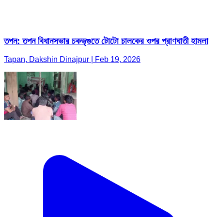
তপন: তপন বিধানসভার চকভৃগুতে টোটো চালকের ওপর প্রাণঘাতী হামলা
Tapan, Dakshin Dinajpur | Feb 19, 2026