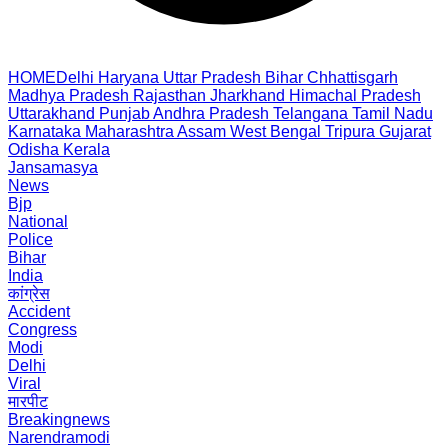
HOME
Delhi
Haryana
Uttar Pradesh
Bihar
Chhattisgarh
Madhya Pradesh
Rajasthan
Jharkhand
Himachal Pradesh
Uttarakhand
Punjab
Andhra Pradesh
Telangana
Tamil Nadu
Karnataka
Maharashtra
Assam
West Bengal
Tripura
Gujarat
Odisha
Kerala
Jansamasya
News
Bjp
National
Police
Bihar
India
कांग्रेस
Accident
Congress
Modi
Delhi
Viral
मारपीट
Breakingnews
Narendramodi