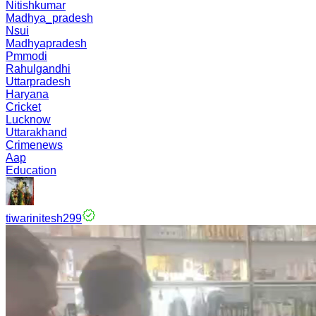
Nitishkumar
Madhya_pradesh
Nsui
Madhyapradesh
Pmmodi
Rahulgandhi
Uttarpradesh
Haryana
Cricket
Lucknow
Uttarakhand
Crimenews
Aap
Education
tiwarinitesh299