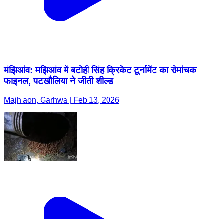
मंझिआंव: मझिआंव में बटोही सिंह क्रिकेट टूर्नामेंट का रोमांचक
फाइनल, पटखौलिया ने जीती शील्ड
Majhiaon, Garhwa | Feb 13, 2026