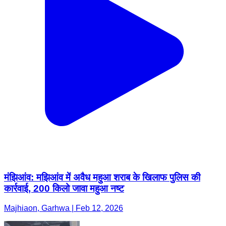
मंझिआंव: मझिआंव में अवैध महुआ शराब के खिलाफ पुलिस की
कार्रवाई, 200 किलो जावा महुआ नष्ट
Majhiaon, Garhwa | Feb 12, 2026