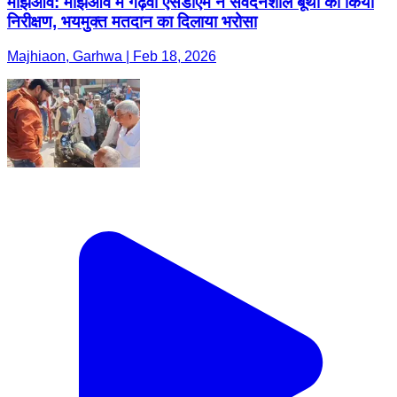
मंझिआंव: मझिआंव में गढ़वा एसडीएम ने संवेदनशील बूथों का किया
निरीक्षण, भयमुक्त मतदान का दिलाया भरोसा
Majhiaon, Garhwa | Feb 18, 2026