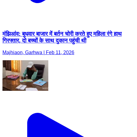
मंझिआंव: बुधवार बाजार में बर्तन चोरी करते हुए महिला रंगे हाथ
गिरफ्तार, दो बच्चों के साथ दुकान पहुंची थी
Majhiaon, Garhwa | Feb 11, 2026