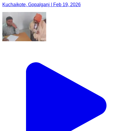
Kuchaikote, Gopalganj | Feb 19, 2026