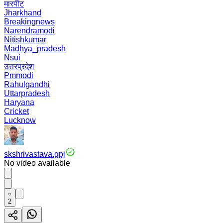
मारपीट
Jharkhand
Breakingnews
Narendramodi
Nitishkumar
Madhya_pradesh
Nsui
उत्तरप्रदेश
Pmmodi
Rahulgandhi
Uttarpradesh
Haryana
Cricket
Lucknow
skshrivastava.gpj
No video available
2