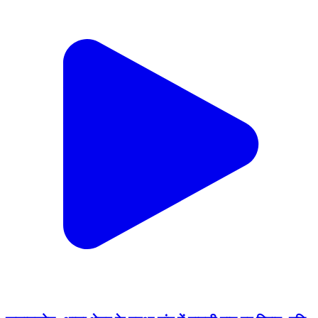
कुचायकोट: थाना क्षेत्र के महुआ गांव में मामूली बात पर विवाद, पति-
पत्नी जख्मी होकर अस्पताल पहुंचे
Kuchaikote, Gopalganj | Feb 18, 2026