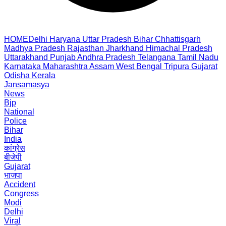
HOME
Delhi
Haryana
Uttar Pradesh
Bihar
Chhattisgarh
Madhya Pradesh
Rajasthan
Jharkhand
Himachal Pradesh
Uttarakhand
Punjab
Andhra Pradesh
Telangana
Tamil Nadu
Karnataka
Maharashtra
Assam
West Bengal
Tripura
Gujarat
Odisha
Kerala
Jansamasya
News
Bjp
National
Police
Bihar
India
कांग्रेस
बीजेपी
Gujarat
भाजपा
Accident
Congress
Modi
Delhi
Viral