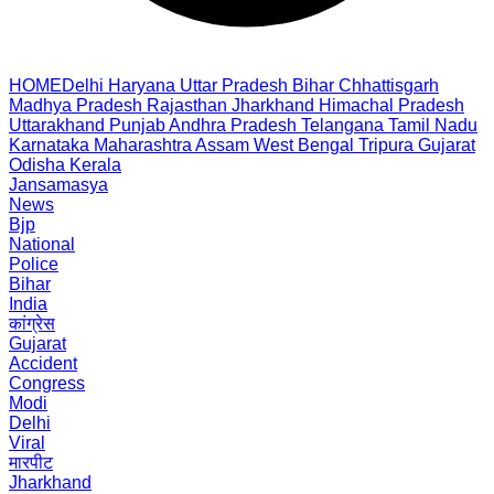
HOME
Delhi
Haryana
Uttar Pradesh
Bihar
Chhattisgarh
Madhya Pradesh
Rajasthan
Jharkhand
Himachal Pradesh
Uttarakhand
Punjab
Andhra Pradesh
Telangana
Tamil Nadu
Karnataka
Maharashtra
Assam
West Bengal
Tripura
Gujarat
Odisha
Kerala
Jansamasya
News
Bjp
National
Police
Bihar
India
कांग्रेस
Gujarat
Accident
Congress
Modi
Delhi
Viral
मारपीट
Jharkhand