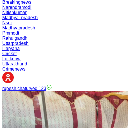
Breakingnews
Narendramodi
Nitishkumar
Madhya_pradesh
Nsui
Madhyapradesh
Pmmodi
Rahulgandhi
Uttarpradesh
Haryana
Cricket
Lucknow
Uttarakhand
Crimenews
rupesh.chaturvedi123