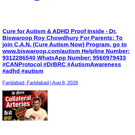
Cure for Autism & ADHD Proof Inside - Dr.
Biswaroop Roy Chowdhury For Parents: To
join C.A.N. (Cure Autism Now) Program, go to
www.biswaroop.com/autism Helpline Number:
9312286540 WhatsApp Number: 9560979433
#CANProtocol #DrBRC #AutismAwareness
#adhd #autism
Faridabad, Faridabad | Aug 8, 2026