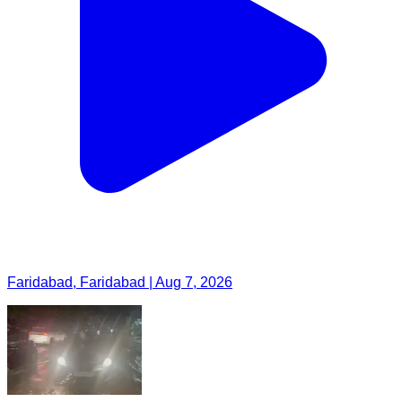
Faridabad, Faridabad | Aug 7, 2026