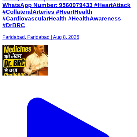
WhatsApp Number: 9560979433 #HeartAttack
#CollateralArteries #HeartHealth
#CardiovascularHealth #HealthAwareness
#DrBRC
Faridabad, Faridabad | Aug 8, 2026