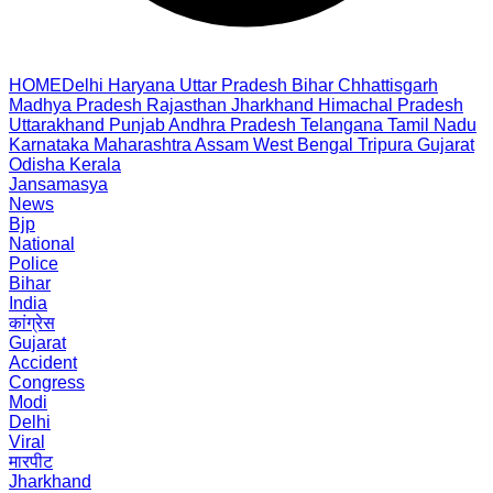
HOME
Delhi
Haryana
Uttar Pradesh
Bihar
Chhattisgarh
Madhya Pradesh
Rajasthan
Jharkhand
Himachal Pradesh
Uttarakhand
Punjab
Andhra Pradesh
Telangana
Tamil Nadu
Karnataka
Maharashtra
Assam
West Bengal
Tripura
Gujarat
Odisha
Kerala
Jansamasya
News
Bjp
National
Police
Bihar
India
कांग्रेस
Gujarat
Accident
Congress
Modi
Delhi
Viral
मारपीट
Jharkhand