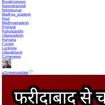
Breakingnews
Narendramodi
Nitishkumar
Madhya_pradesh
Nsui
Madhyapradesh
Pmmodi
Rahulgandhi
Uttarpradesh
Haryana
Cricket
Lucknow
Uttarakhand
Crimenews
a2znewsupdate