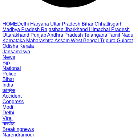
HOME
Delhi
Haryana
Uttar Pradesh
Bihar
Chhattisgarh
Madhya Pradesh
Rajasthan
Jharkhand
Himachal Pradesh
Uttarakhand
Punjab
Andhra Pradesh
Telangana
Tamil Nadu
Karnataka
Maharashtra
Assam
West Bengal
Tripura
Gujarat
Odisha
Kerala
Jansamasya
News
Bjp
National
Police
Bihar
India
कांग्रेस
Accident
Congress
Modi
Delhi
Viral
मारपीट
Breakingnews
Narendramodi