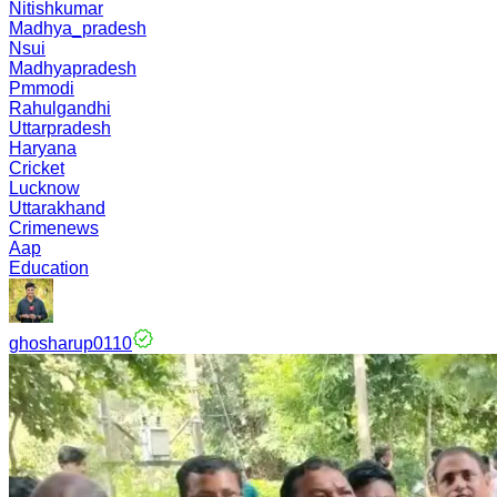
Nitishkumar
Madhya_pradesh
Nsui
Madhyapradesh
Pmmodi
Rahulgandhi
Uttarpradesh
Haryana
Cricket
Lucknow
Uttarakhand
Crimenews
Aap
Education
ghosharup0110