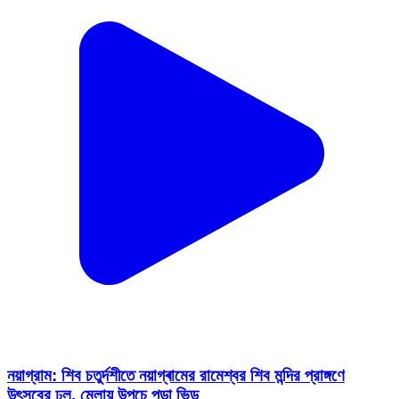
নয়াগ্রাম: শিব চতুর্দশীতে নয়াগ্ৰামের রামেশ্বর শিব মন্দির প্রাঙ্গণে
উৎসবের ঢল, মেলায় উপচে পড়া ভিড়