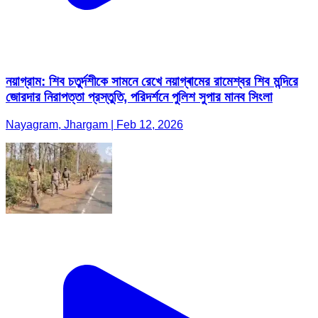
নয়াগ্রাম: শিব চতুর্দশীকে সামনে রেখে নয়াগ্ৰামের রামেশ্বর শিব মন্দিরে
জোরদার নিরাপত্তা প্রস্তুতি, পরিদর্শনে পুলিশ সুপার মানব সিংলা
Nayagram, Jhargam | Feb 12, 2026