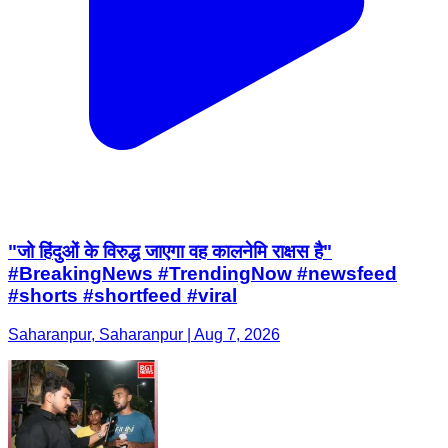
"जो हिंदुओं के विरुद्ध जाएगा वह कालनेमि राक्षस है"
#BreakingNews #TrendingNow #newsfeed
#shorts #shortfeed #viral
Saharanpur, Saharanpur | Aug 7, 2026