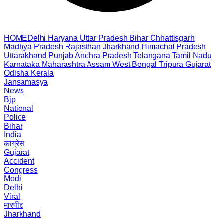
HOME
Delhi
Haryana
Uttar Pradesh
Bihar
Chhattisgarh
Madhya Pradesh
Rajasthan
Jharkhand
Himachal Pradesh
Uttarakhand
Punjab
Andhra Pradesh
Telangana
Tamil Nadu
Karnataka
Maharashtra
Assam
West Bengal
Tripura
Gujarat
Odisha
Kerala
Jansamasya
News
Bjp
National
Police
Bihar
India
कांग्रेस
Gujarat
Accident
Congress
Modi
Delhi
Viral
मारपीट
Jharkhand