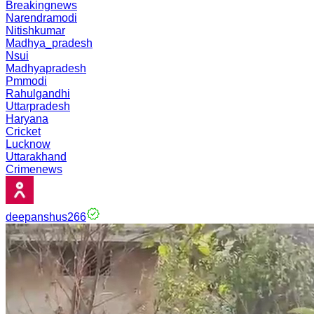
Breakingnews
Narendramodi
Nitishkumar
Madhya_pradesh
Nsui
Madhyapradesh
Pmmodi
Rahulgandhi
Uttarpradesh
Haryana
Cricket
Lucknow
Uttarakhand
Crimenews
deepanshus266