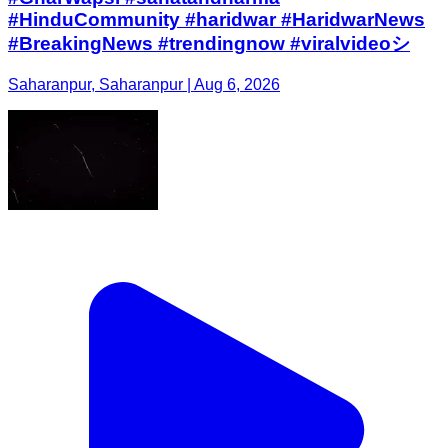
#HinduCommunity #haridwar #HaridwarNews
#BreakingNews #trendingnow #viralvideoシ
Saharanpur, Saharanpur | Aug 6, 2026