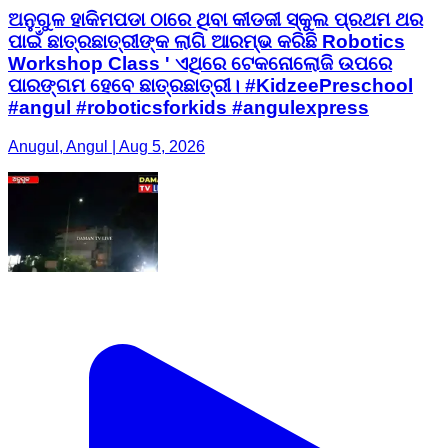
ଅନୁଗୁଳ ହାକିମପଡା ଠାରେ ଥିବା କୀଡଜୀ ସ୍କୁଲ ପ୍ରଥମ ଥର
ପାଇଁ ଛାତ୍ରଛାତ୍ରୀଙ୍କ ଲାଗି ଆରମ୍ଭ କରିଛି Robotics
Workshop Class ' ଏଥିରେ ଟେକନୋଲୋଜି ଉପରେ
ପାରଙ୍ଗମ ହେବେ ଛାତ୍ରଛାତ୍ରୀ। #KidzeePreschool
#angul #roboticsforkids #angulexpress
Anugul, Angul | Aug 5, 2026