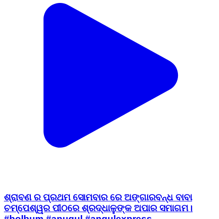
ଶ୍ରାବଣ ର ପ୍ରଥମ ସୋମବାର ରେ ଅଙ୍ଗାରବନ୍ଧ ବାବା
ଚମ୍ପେଶ୍ୱର ପୀଠରେ ଶ୍ରଦ୍ଧାଳୁଙ୍କ ଅପାର ସମାଗମ।
#bolbum #anugul #angulexpress