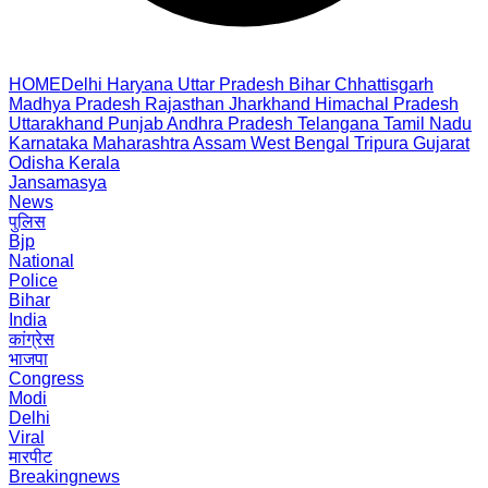
HOME
Delhi
Haryana
Uttar Pradesh
Bihar
Chhattisgarh
Madhya Pradesh
Rajasthan
Jharkhand
Himachal Pradesh
Uttarakhand
Punjab
Andhra Pradesh
Telangana
Tamil Nadu
Karnataka
Maharashtra
Assam
West Bengal
Tripura
Gujarat
Odisha
Kerala
Jansamasya
News
पुलिस
Bjp
National
Police
Bihar
India
कांग्रेस
भाजपा
Congress
Modi
Delhi
Viral
मारपीट
Breakingnews