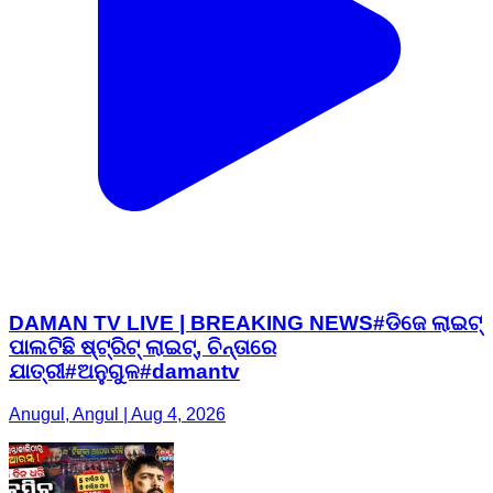
DAMAN TV LIVE | BREAKING NEWS#ଡିଜେ ଲାଇଟ୍
ପାଲଟିଛି ଷ୍ଟ୍ରିଟ୍ ଲାଇଟ୍, ଚିନ୍ତାରେ
ଯାତ୍ରୀ#ଅନୁଗୁଳ#damantv
Anugul, Angul | Aug 4, 2026