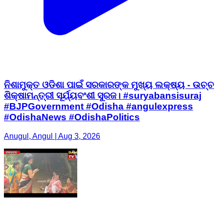
ନିଶାମୁକ୍ତ ଓଡିଶା ପାଇଁ ସରକାରଙ୍କ ମୁଖ୍ୟ ଲକ୍ଷ୍ୟ - ଉଚ୍ଚ
ଶିକ୍ଷାମନ୍ତ୍ରୀ ସୂର୍ଯ୍ୟବଂଶୀ ସୁରଜ। #suryabansisuraj
#BJPGovernment #Odisha #angulexpress
#OdishaNews #OdishaPolitics
Anugul, Angul | Aug 3, 2026