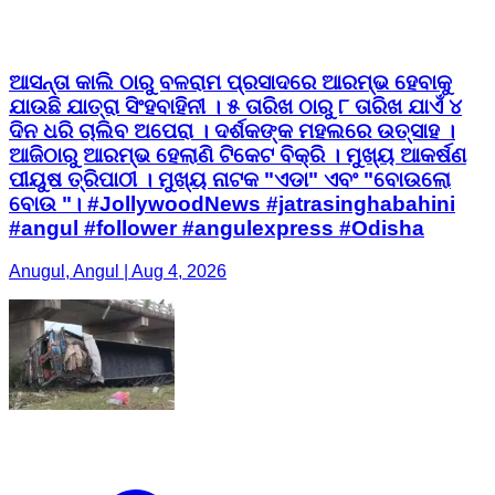
ଆସନ୍ତା କାଲି ଠାରୁ ବଳରାମ ପ୍ରସାଦରେ ଆରମ୍ଭ ହେବାକୁ
ଯାଉଛି ଯାତ୍ରା ସିଂହବାହିନୀ । ୫ ତାରିଖ ଠାରୁ ୮ ତାରିଖ ଯାଏଁ ୪
ଦିନ ଧରି ଚାଲିବ ଅପେରା । ଦର୍ଶକଙ୍କ ମହଲରେ ଉତ୍ସାହ ।
ଆଜିଠାରୁ ଆରମ୍ଭ ହେଲାଣି ଟିକେଟ ବିକ୍ରି । ମୁଖ୍ୟ ଆକର୍ଷଣ
ପୀୟୁଷ ତ୍ରିପାଠୀ । ମୁଖ୍ୟ ନାଟକ "ଏଡା" ଏବଂ "ବୋଉଲୋ
ବୋଉ "। #JollywoodNews #jatrasinghabahini
#angul #follower #angulexpress #Odisha
Anugul, Angul | Aug 4, 2026