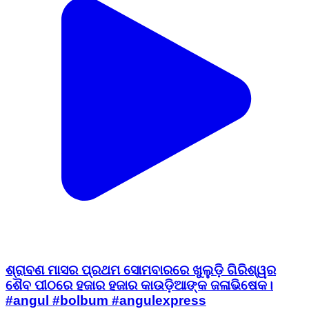
ଶ୍ରାବଣ ମାସର ପ୍ରଥମ ସୋମବାରରେ ଖୁଲୁଡ଼ି ଗିରିଶ୍ୱର
ଶୈବ ପୀଠରେ ହଜାର ହଜାର କାଉଡ଼ିଆଙ୍କ ଜଳାଭିଷେକ।
#angul #bolbum #angulexpress