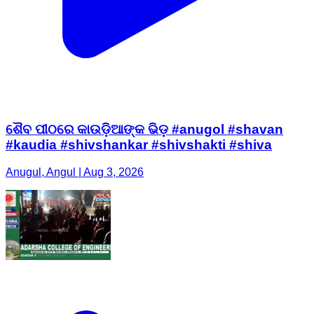
ଶୈବ ପୀଠରେ କାଉଡ଼ିଆଙ୍କ ଭିଡ଼ #anugol #shavan
#kaudia #shivshankar #shivshakti #shiva
Anugul, Angul | Aug 3, 2026