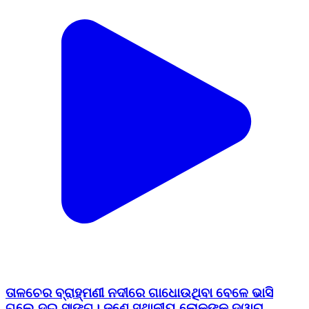
ତାଳଚେର ବ୍ରାହ୍ମଣୀ ନଦୀରେ ଗାଧୋଉଥିବା ବେଳେ ଭାସି
ଗଲେ ଦୁଇ ସାଙ୍ଗ। ଜଣେ ସ୍ଥାନୀୟ ଲୋକଙ୍କ ଦ୍ୱାରା