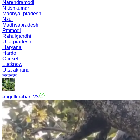
Narendramodi
Nitishkumar
Madhya_pradesh
Nsui
Madhyapradesh
Pmmodi
Rahulgandhi
Uttarpradesh
Haryana
Hardoi
Cricket
Lucknow
Uttarakhand
लखनऊ
angulkhabar123