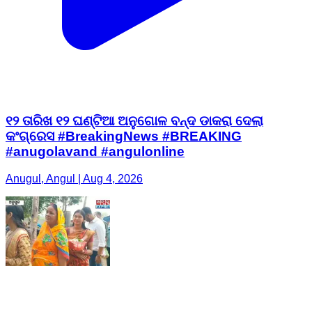
୧୨ ତାରିଖ ୧୨ ଘଣ୍ଟିଆ ଅନୁଗୋଳ ବନ୍ଦ ଡାକରା ଦେଲା
କଂଗ୍ରେସ #BreakingNews #BREAKING
#anugolavand #angulonline
Anugul, Angul | Aug 4, 2026