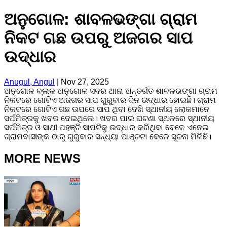
ଅନୁଗୋଳ: ଶାବଳଭଙ୍ଗା ଗ୍ରାମ
ନିକଟ ଗଛ ଉପରୁ ଅଜଗର ସାପ
ଉଦ୍ଧାର
Anugul, Angul
|
Nov 27, 2025
ଅନୁଗୋଳ ବ୍ଲକ ଅନୁଗୋଳ ସଦର ଥାନା ଅନ୍ତର୍ଗତ ଶାବଳଭଙ୍ଗା ଗ୍ରାମ
ନିକଟରେ ଗୋଟିଏ ଅଜଗର ସାପ ଗୁରୁବାର ଦିନ ଉଦ୍ଧାର ହୋଇଛି। ଗ୍ରାମ
ନିକଟରେ ଗୋଟିଏ ଗଛ ଉପରେ ସାପ ଥିବା ଦେଖି ସ୍ଥାନୀୟ ଲୋକମାନେ
ସର୍ପମିତ୍ରକୁ ଖବର ଦେଇଥିଲେ। ଖବର ପାଇ ଘଟଣା ସ୍ଥଳରେ ସ୍ଥାନୀୟ
ସର୍ପମିତ୍ର ଓ ସାଥୀ ପହଞ୍ଚି ସାପଟିକୁ ଉଦ୍ଧାର କରିଥିବା ବେଳେ ଏନେଇ
ଗ୍ରାମବାସୀଙ୍କ ଠାରୁ ଗୁରୁବାର ସନ୍ଧ୍ୟା ପାଞ୍ଚଟା ବେଳେ ସୂଚନା ମିଳିଛି।
MORE NEWS