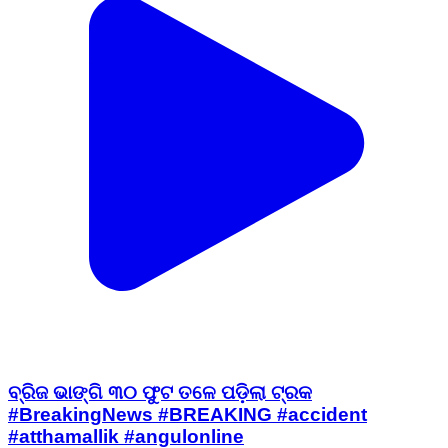
ବ୍ରିଜ ଭାଙ୍ଗି ୩୦ ଫୁଟ ତଳେ ପଡ଼ିଲା ଟ୍ରକ
#BreakingNews #BREAKING #accident
#atthamallik #angulonline