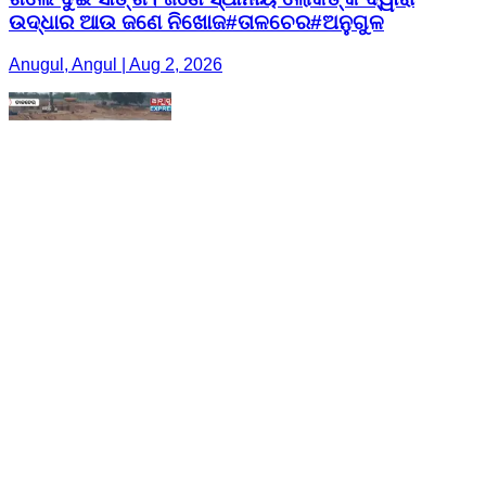
ଉଦ୍ଧାର ଆଉ ଜଣେ ନିଖୋଜ#ତାଳଚେର#ଅନୁଗୁଳ
Anugul, Angul | Aug 2, 2026