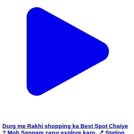
Durg me Rakhi shopping ka Best Spot Chaiye
? Moh Sangam zarur explore karo. 📍 Station