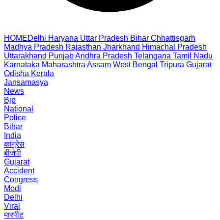
HOME
Delhi
Haryana
Uttar Pradesh
Bihar
Chhattisgarh
Madhya Pradesh
Rajasthan
Jharkhand
Himachal Pradesh
Uttarakhand
Punjab
Andhra Pradesh
Telangana
Tamil Nadu
Karnataka
Maharashtra
Assam
West Bengal
Tripura
Gujarat
Odisha
Kerala
Jansamasya
News
Bjp
National
Police
Bihar
India
कांग्रेस
बीजेपी
Gujarat
Accident
Congress
Modi
Delhi
Viral
मारपीट