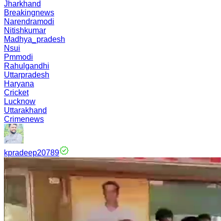
Jharkhand
Breakingnews
Narendramodi
Nitishkumar
Madhya_pradesh
Nsui
Pmmodi
Rahulgandhi
Uttarpradesh
Haryana
Cricket
Lucknow
Uttarakhand
Crimenews
kpradeep20789