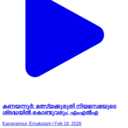
കണയന്നൂർ: മത്സ്യക്കുരുതി നിയമസഭയുടെ
ശ്രദ്ധയിൽ കൊണ്ടുവരും: എംഎൽഎ
Kanayannur, Ernakulam | Feb 18, 2026