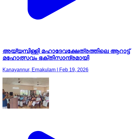
അയ്യമ്പിള്ളി മഹാദേവക്ഷേത്രത്തിലെ ആറാട്ട്
മഹോത്സവം ഭക്തിസാന്ദ്രമായി
Kanayannur, Ernakulam | Feb 19, 2026