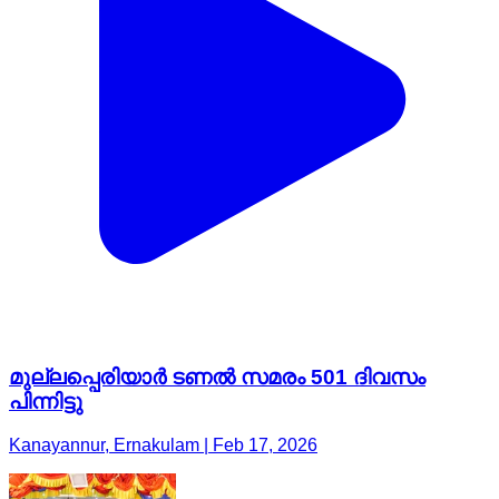
മുല്ലപ്പെരിയാർ ടണൽ സമരം 501 ദിവസം
പിന്നിട്ടു
Kanayannur, Ernakulam | Feb 17, 2026