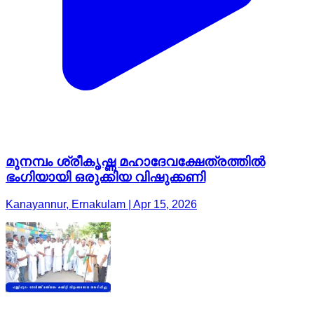
മുനമ്പം ശ്രീകൃഷ്ണ മഹാദേവക്ഷേത്രത്തിൽ
ഭംഗിയായി ഒരുക്കിയ വിഷുക്കണി
Kanayannur, Ernakulam | Apr 15, 2026