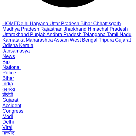
HOME
Delhi
Haryana
Uttar Pradesh
Bihar
Chhattisgarh
Madhya Pradesh
Rajasthan
Jharkhand
Himachal Pradesh
Uttarakhand
Punjab
Andhra Pradesh
Telangana
Tamil Nadu
Karnataka
Maharashtra
Assam
West Bengal
Tripura
Gujarat
Odisha
Kerala
Jansamasya
News
Bjp
National
Police
Bihar
India
कांग्रेस
बीजेपी
Gujarat
Accident
Congress
Modi
Delhi
Viral
मारपीट