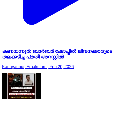
കണയന്നൂർ: ബാർബർ ഷോപ്പിൽ ജീവനക്കാരുടെ
തലക്കടിച്ച പ്രതി അറസ്റ്റിൽ
Kanayannur, Ernakulam | Feb 20, 2026