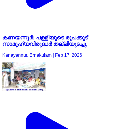
കണയന്നൂർ: പള്ളിയുടെ രൂപക്കൂട്
സാമൂഹ്യവിരുദ്ധർ തല്ലിയുടച്ചു,
Kanayannur, Ernakulam | Feb 17, 2026