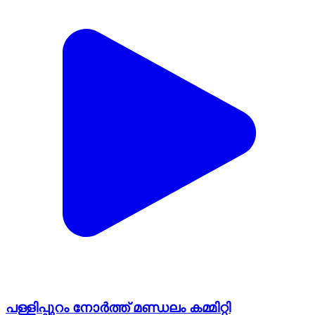
പള്ളിപ്പുറം നോർത്ത് മണ്ഡലം കമ്മിറ്റി