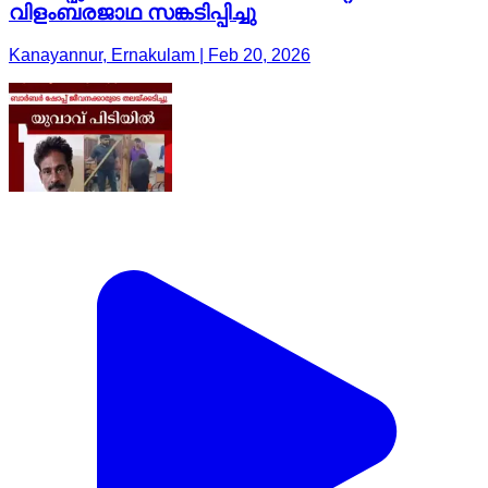
വിളംബരജാഥ സങ്കടിപ്പിച്ചു
Kanayannur, Ernakulam | Feb 20, 2026