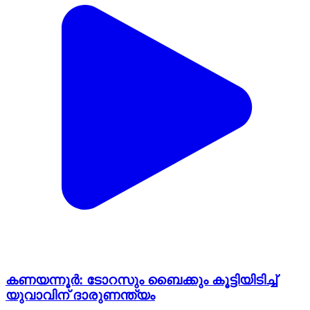
കണയന്നൂർ: ടോറസും ബൈക്കും കൂട്ടിയിടിച്ച്
യുവാവിന് ദാരുണന്ത്യം