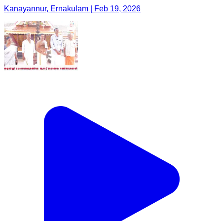
Kanayannur, Ernakulam | Feb 19, 2026