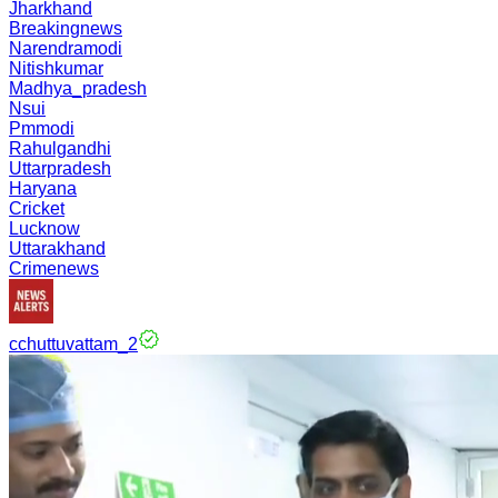
Jharkhand
Breakingnews
Narendramodi
Nitishkumar
Madhya_pradesh
Nsui
Pmmodi
Rahulgandhi
Uttarpradesh
Haryana
Cricket
Lucknow
Uttarakhand
Crimenews
cchuttuvattam_2