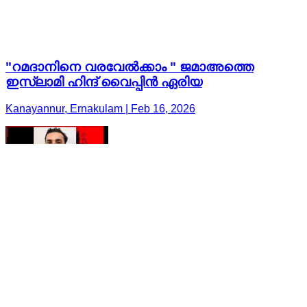
"റമദാനിനെ വരവേൽക്കാം " ജമാഅത്തെ
ഇസ്ലാമി ഹിന്ദ് വൈപ്പിൻ ഏരിയ
Kanayannur, Ernakulam | Feb 16, 2026