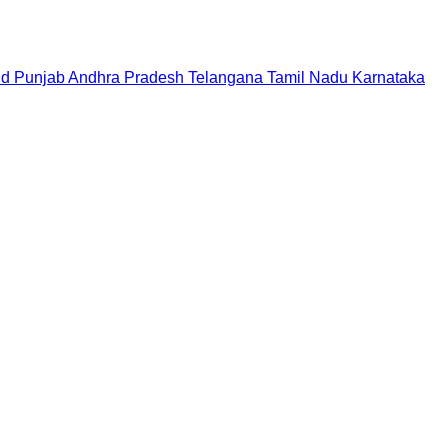
nd
Punjab
Andhra Pradesh
Telangana
Tamil Nadu
Karnataka