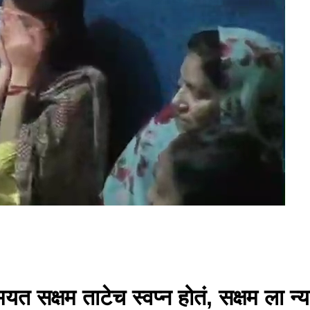
यत सक्षम ताटेच स्वप्न होतं, सक्षम ला न्