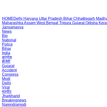
HOME
Delhi
Haryana
Uttar Pradesh
Bihar
Chhattisgarh
Madhy
Maharashtra
Assam
West Bengal
Tripura
Gujarat
Odisha
Kera
Jansamasya
News
Bjp
National
Police
Bihar
India
कांग्रेस
बीजेपी
Gujarat
Accident
Congress
Modi
Delhi
Viral
मारपीट
Jharkhand
Breakingnews
Narendramodi