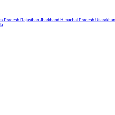
a Pradesh
Rajasthan
Jharkhand
Himachal Pradesh
Uttarakha
la