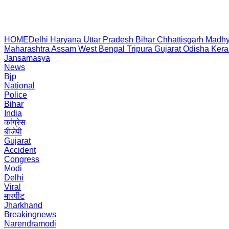
HOME
Delhi
Haryana
Uttar Pradesh
Bihar
Chhattisgarh
Madhy
Maharashtra
Assam
West Bengal
Tripura
Gujarat
Odisha
Kera
Jansamasya
News
Bjp
National
Police
Bihar
India
कांग्रेस
बीजेपी
Gujarat
Accident
Congress
Modi
Delhi
Viral
मारपीट
Jharkhand
Breakingnews
Narendramodi