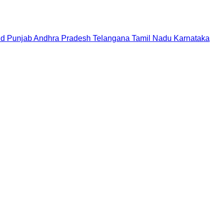
nd
Punjab
Andhra Pradesh
Telangana
Tamil Nadu
Karnataka