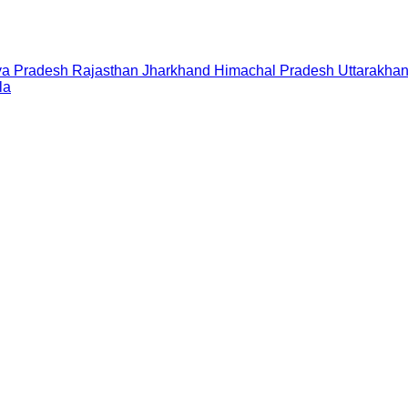
a Pradesh
Rajasthan
Jharkhand
Himachal Pradesh
Uttarakha
la