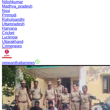
Nitishkumar
Madhya_pradesh
Nsui
Pmmodi
Rahulgandhi
Uttarpradesh
Haryana
Cricket
Lucknow
Uttarakhand
Crimenews
veppanthattainews