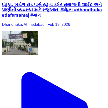
ધંધુકા: ખડોળ રોડ પાસે રહેતા ડફેર સમાજની લાઈટ અને
પાણીની વ્યવસ્થા માટે રજુઆત. #ધંધુકા #dhandhuka
#dafersamaj #માંગ
Dhandhuka, Ahmedabad | Feb 19, 2026