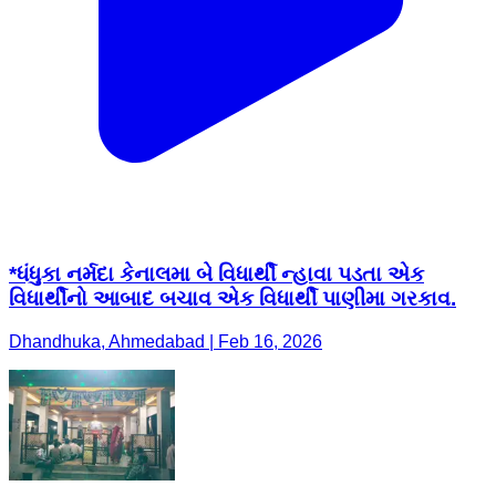
*ધંધુકા નર્મદા કેનાલમા બે વિધાર્થી ન્હાવા પડતા એક
વિધાર્થીનો આબાદ બચાવ એક વિધાર્થી પાણીમા ગરકાવ.
Dhandhuka, Ahmedabad | Feb 16, 2026