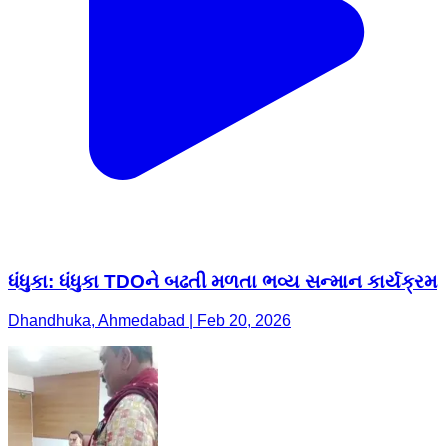
ધંધુકા: ધંધુકા TDOને બઢતી મળતા ભવ્ય સન્માન કાર્યક્રમ
Dhandhuka, Ahmedabad | Feb 20, 2026