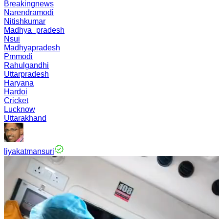
Breakingnews
Narendramodi
Nitishkumar
Madhya_pradesh
Nsui
Madhyapradesh
Pmmodi
Rahulgandhi
Uttarpradesh
Haryana
Hardoi
Cricket
Lucknow
Uttarakhand
liyakatmansuri