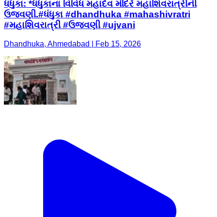
ધંધુકા: *ધંધુકાના વિવિધ મહાદેવ મંદિરે મહાશિવરાત્રીની
ઉજવણી.#ધંધુકા #dhandhuka #mahashivratri
#મહાશિવરાત્રી #ઉજવણી #ujvani
Dhandhuka, Ahmedabad | Feb 15, 2026