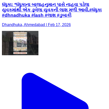
ધંધુકા: *ધંધુકાના બાલાહનુમાન પાસે નાહવા પડેલા
યુવકમાંથી એક ડૂબેલા યુવકની લાશ મળી આવી.#ધંધુકા
#dhnadhuka #lash #લાશ #ડુબાકી
Dhandhuka, Ahmedabad | Feb 17, 2026