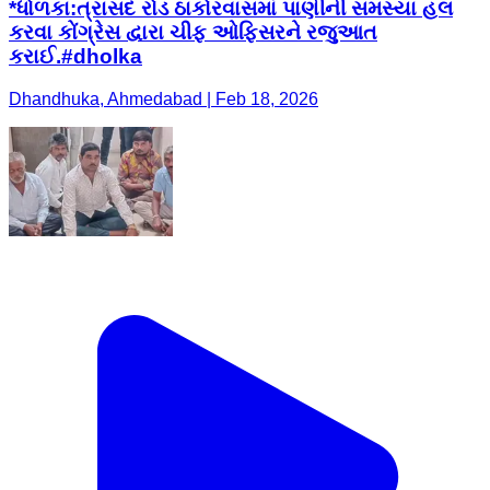
*ધોળકા:ત્રાસદ રોડ ઠાકોરવાસમાં પાણીની સમસ્યા હલ
કરવા કોંગ્રેસ દ્વારા ચીફ ઓફિસરને રજુઆત
કરાઈ.#dholka
Dhandhuka, Ahmedabad | Feb 18, 2026