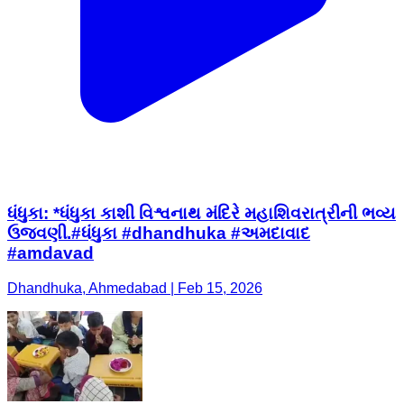
ધંધુકા: *ધંધુકા કાશી વિશ્વનાથ મંદિરે મહાશિવરાત્રીની ભવ્ય
ઉજવણી.#ધંધુકા #dhandhuka #અમદાવાદ
#amdavad
Dhandhuka, Ahmedabad | Feb 15, 2026