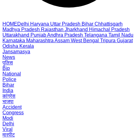
HOME
Delhi
Haryana
Uttar Pradesh
Bihar
Chhattisgarh
Madhya Pradesh
Rajasthan
Jharkhand
Himachal Pradesh
Uttarakhand
Punjab
Andhra Pradesh
Telangana
Tamil Nadu
Karnataka
Maharashtra
Assam
West Bengal
Tripura
Gujarat
Odisha
Kerala
Jansamasya
News
पुलिस
Bjp
National
Police
Bihar
India
कांग्रेस
भाजपा
Accident
Congress
Modi
Delhi
Viral
मारपीट