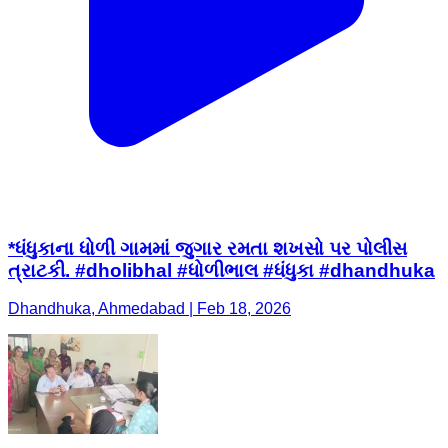
*ધંધુકાના ધોળી ગામમાં જુગાર રમતા શખસો પર પોલીસ
ત્રાટકી. #dholibhal #ધોળીભાલ #ધંધુકા #dhandhuka
Dhandhuka, Ahmedabad | Feb 18, 2026