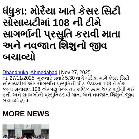
ધંધુકા: મોરૈયા ખાતે કેસર સિટી
સોસાયટીમાં 108 ની ટીમે
સાગર્ભાની પ્રસુતિ કરાવી માતા
અને નવજાત શિશુનો જીવ
બચાવ્યો
Dhandhuka, Ahmedabad
|
Nov 27, 2025
તા. 27/11/2025, ગુરૂવારે સવારે 5.30 વાગે મોરૈયા ગામે કેસર સિટી
સોસાયટીમાં એક સાગર્ભાને પ્રસુતિની પીડા ઉપડતા 108 ને કોલ
કરતા સનાથલ 108 એમ્બયુલન્સ તાત્કાલિક સ્થળ ઉપર પહોંચી ગઈ
હતી અને સાlગર્ભાની પ્રસુતિકરાવી માતા અને નવજાત શિશુનો જીવ
બચાવ્યો હતો.
MORE NEWS