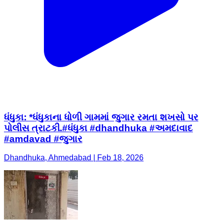
ધંધુકા: *ધંધુકાના ધોળી ગામમાં જુગાર રમતા શખસો પર
પોલીસ ત્રાટકી.#ધંધુકા #dhandhuka #અમદાવાદ
#amdavad #જુગાર
Dhandhuka, Ahmedabad | Feb 18, 2026