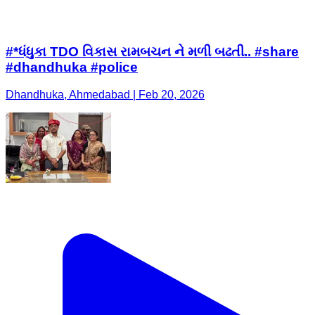
#*ધંધુકા TDO વિકાસ રામબચન ને મળી બઢતી.. #share
#dhandhuka #police
Dhandhuka, Ahmedabad | Feb 20, 2026