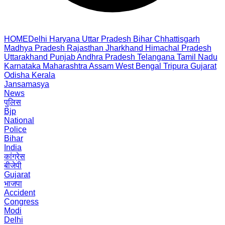
HOME
Delhi
Haryana
Uttar Pradesh
Bihar
Chhattisgarh
Madhya Pradesh
Rajasthan
Jharkhand
Himachal Pradesh
Uttarakhand
Punjab
Andhra Pradesh
Telangana
Tamil Nadu
Karnataka
Maharashtra
Assam
West Bengal
Tripura
Gujarat
Odisha
Kerala
Jansamasya
News
पुलिस
Bjp
National
Police
Bihar
India
कांग्रेस
बीजेपी
Gujarat
भाजपा
Accident
Congress
Modi
Delhi