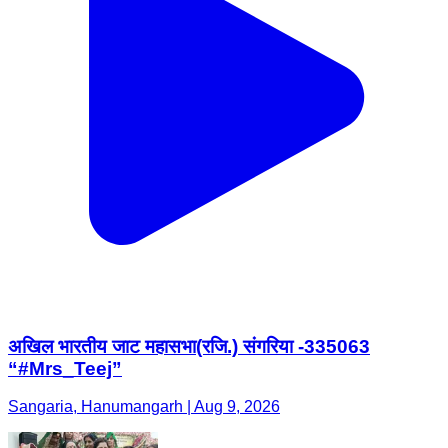
अखिल भारतीय जाट महासभा(रजि.) संगरिया -335063
“#Mrs_Teej”
Sangaria, Hanumangarh | Aug 9, 2026