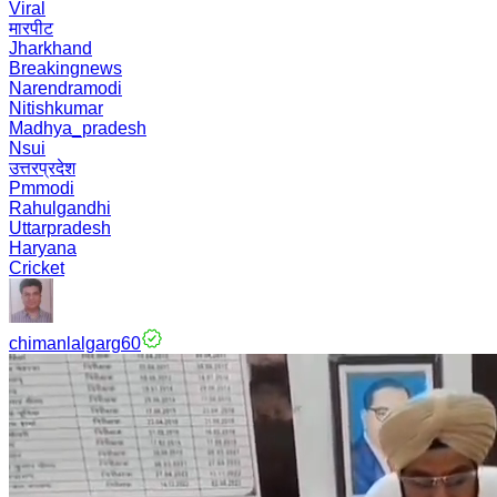
Viral
मारपीट
Jharkhand
Breakingnews
Narendramodi
Nitishkumar
Madhya_pradesh
Nsui
उत्तरप्रदेश
Pmmodi
Rahulgandhi
Uttarpradesh
Haryana
Cricket
chimanlalgarg60