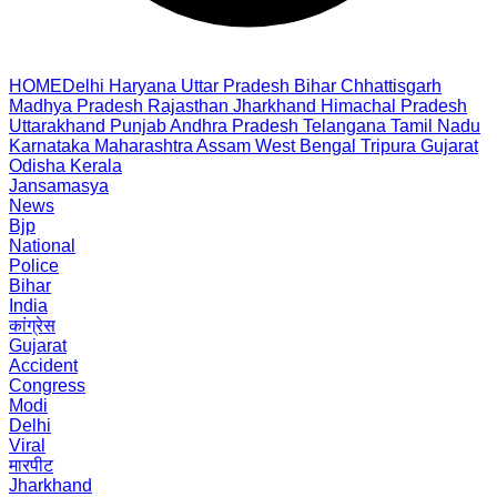
HOME
Delhi
Haryana
Uttar Pradesh
Bihar
Chhattisgarh
Madhya Pradesh
Rajasthan
Jharkhand
Himachal Pradesh
Uttarakhand
Punjab
Andhra Pradesh
Telangana
Tamil Nadu
Karnataka
Maharashtra
Assam
West Bengal
Tripura
Gujarat
Odisha
Kerala
Jansamasya
News
Bjp
National
Police
Bihar
India
कांग्रेस
Gujarat
Accident
Congress
Modi
Delhi
Viral
मारपीट
Jharkhand