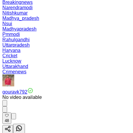
Breakingnews
Narendramodi
Nitishkumar
Madhya_pradesh
Nsui
Madhyapradesh
Pmmodi
Rahulgandhi
Uttarpradesh
Haryana
Cricket
Lucknow
Uttarakhand
Crimenews
gouravk792
No video available
48