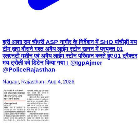
श्री आशा राम चौधरी ASP नागौर के निर्देशन में SHO पांचौड़ी मय
टीम द्वारा दौराने गश्त अवैध लाईम स्टोन खनन में प्रयुक्त 01
एलएनटी मशीन एवं अवैध लाईम स्टोन परिवहन करते हुए 01 ट्रैक्टर
मय ट्रोली को डिटेन किया गया। @IgpAjmer
@PoliceRajasthan
Nagaur, Rajasthan | Aug 4, 2026