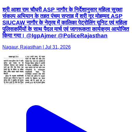
किया गया। @IgpAjmer @PoliceRajasthan
Nagaur, Rajasthan | Jul 31, 2026