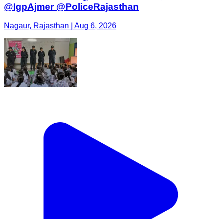
@IgpAjmer @PoliceRajasthan
Nagaur, Rajasthan | Aug 6, 2026