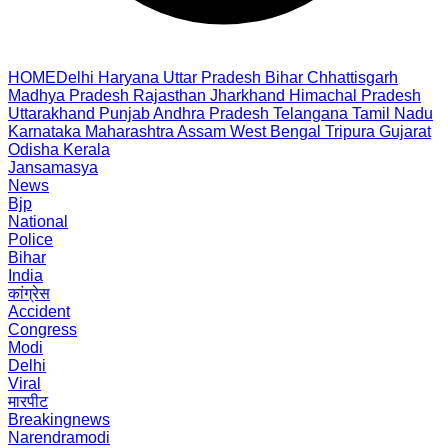
HOME
Delhi
Haryana
Uttar Pradesh
Bihar
Chhattisgarh
Madhya Pradesh
Rajasthan
Jharkhand
Himachal Pradesh
Uttarakhand
Punjab
Andhra Pradesh
Telangana
Tamil Nadu
Karnataka
Maharashtra
Assam
West Bengal
Tripura
Gujarat
Odisha
Kerala
Jansamasya
News
Bjp
National
Police
Bihar
India
कांग्रेस
Accident
Congress
Modi
Delhi
Viral
मारपीट
Breakingnews
Narendramodi