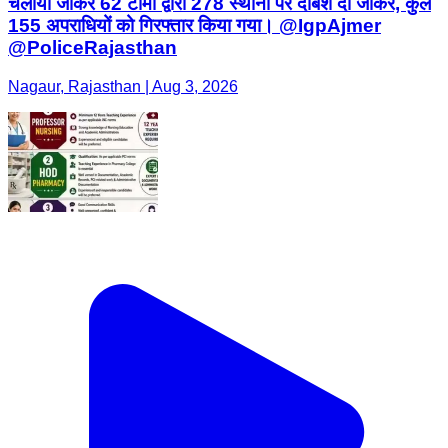
चलाया जाकर 62 टीमों द्वारा 278 स्थानों पर दबिशें दी जाकर, कुल
155 अपराधियों को गिरफ्तार किया गया। @IgpAjmer
@PoliceRajasthan
Nagaur, Rajasthan | Aug 3, 2026