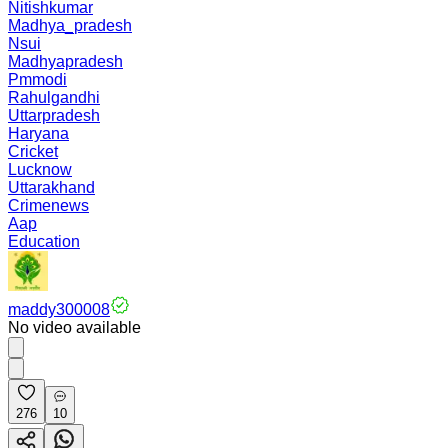
Nitishkumar
Madhya_pradesh
Nsui
Madhyapradesh
Pmmodi
Rahulgandhi
Uttarpradesh
Haryana
Cricket
Lucknow
Uttarakhand
Crimenews
Aap
Education
maddy300008
No video available
276
10