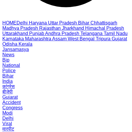
HOME
Delhi
Haryana
Uttar Pradesh
Bihar
Chhattisgarh
Madhya Pradesh
Rajasthan
Jharkhand
Himachal Pradesh
Uttarakhand
Punjab
Andhra Pradesh
Telangana
Tamil Nadu
Karnataka
Maharashtra
Assam
West Bengal
Tripura
Gujarat
Odisha
Kerala
Jansamasya
News
Bjp
National
Police
Bihar
India
कांग्रेस
बीजेपी
Gujarat
Accident
Congress
Modi
Delhi
Viral
मारपीट