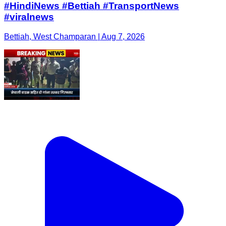
#HindiNews #Bettiah #TransportNews
#viralnews
Bettiah, West Champaran | Aug 7, 2026