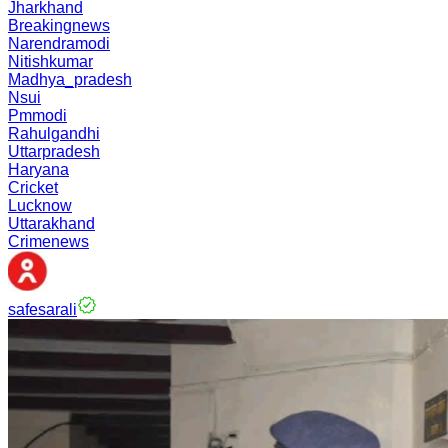
Jharkhand
Breakingnews
Narendramodi
Nitishkumar
Madhya_pradesh
Nsui
Pmmodi
Rahulgandhi
Uttarpradesh
Haryana
Cricket
Lucknow
Uttarakhand
Crimenews
safesarali