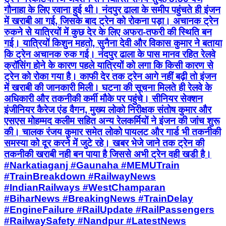
गौनाहा के लिए रवाना हुई थी। नंदपुर ढाला के समीप पहुंचते ही इंजन
में खराबी आ गई, जिसके बाद ट्रेन को रोकना पड़ा। अचानक ट्रेन
रुकने से यात्रियों में कुछ देर के लिए अफरा-तफरी की स्थिति बन
गई। यात्रियों किशुन महतो, सुनैना देवी और विकास कुमार ने बताया
कि ट्रेन अचानक रुक गई। नंदपुर ढाला के पास मानव रहित रेलवे
क्रॉसिंग होने के कारण पहले यात्रियों को लगा कि किसी कारण से
ट्रेन को रोका गया है। काफी देर तक ट्रेन आगे नहीं बढ़ी तो इंजन
में खराबी की जानकारी मिली। घटना की सूचना मिलते ही रेलवे के
अधिकारी और तकनीकी कर्मी मौके पर पहुंचे। सीनियर सेक्शन
इंजीनियर कैरेज एंड वैगन, मुख्य लोको निरीक्षक संतोष कुमार और
एसएस मोहम्मद कलीम सहित अन्य रेलकर्मियों ने इंजन की जांच शुरू
की। चालक रंजय कुमार समेत लोको पायलट और गार्ड भी तकनीकी
समस्या को दूर करने में जुटे रहे। खबर भेजे जाने तक ट्रेन की
तकनीकी खराबी नही बन पाया है जिससे अभी ट्रेन वही खडी है।
#Narkatiaganj #Gaunaha #MEMUTrain
#TrainBreakdown #RailwayNews
#IndianRailways #WestChamparan
#BiharNews #BreakingNews #TrainDelay
#EngineFailure #RailUpdate #RailPassengers
#RailwaySafety #Nandpur #LatestNews