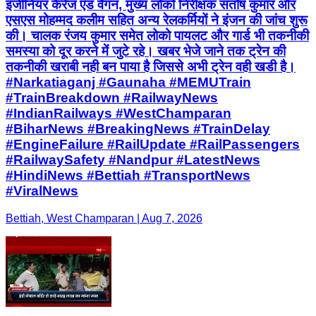
इंजीनियर कैरेज एंड वैगन, मुख्य लोको निरीक्षक संतोष कुमार और
एसएस मोहम्मद कलीम सहित अन्य रेलकर्मियों ने इंजन की जांच शुरू
की। चालक रंजय कुमार समेत लोको पायलट और गार्ड भी तकनीकी
समस्या को दूर करने में जुटे रहे। खबर भेजे जाने तक ट्रेन की
तकनीकी खराबी नही बन पाया है जिससे अभी ट्रेन वही खडी है।
#Narkatiaganj #Gaunaha #MEMUTrain
#TrainBreakdown #RailwayNews
#IndianRailways #WestChamparan
#BiharNews #BreakingNews #TrainDelay
#EngineFailure #RailUpdate #RailPassengers
#RailwaySafety #Nandpur #LatestNews
#HindiNews #Bettiah #TransportNews
#ViralNews
Bettiah, West Champaran | Aug 7, 2026