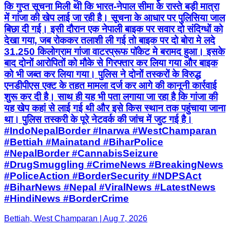
कि गुप्त सूचना मिली थी कि भारत-नेपाल सीमा के रास्ते बड़ी मात्रा
में गांजा की खेप लाई जा रही है। सूचना के आधार पर पुलिसिया जाल
बिछा दी गई। इसी दौरान एक नेपाली बाइक पर सवार दो संदिग्धों को
देखा गया, जब रोककर तलाशी ली गई तो बाइक पर दो बोरा मे लदे
31.250 किलोग्राम गांजा वाटरप्रूफ पॉकेट मे बरामद हुआ। इसके
बाद दोनों आरोपितों को मौके से गिरफ्तार कर लिया गया और बाइक
को भी जब्त कर लिया गया। पुलिस ने दोनों तस्करों के विरुद्ध
एनडीपीएस एक्ट के तहत मामला दर्ज कर आगे की कानूनी कार्रवाई
शुरू कर दी है। साथ ही यह भी पता लगाया जा रहा है कि गांजा की
यह खेप कहां से लाई गई थी और इसे किस स्थान तक पहुंचाया जाना
था। पुलिस तस्करी के पूरे नेटवर्क की जांच में जुट गई है।
#IndoNepalBorder #Inarwa #WestChamparan
#Bettiah #Mainatand #BiharPolice
#NepalBorder #CannabisSeizure
#DrugSmuggling #CrimeNews #BreakingNews
#PoliceAction #BorderSecurity #NDPSAct
#BiharNews #Nepal #ViralNews #LatestNews
#HindiNews #BorderCrime
Bettiah, West Champaran | Aug 7, 2026