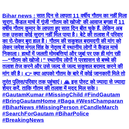
Bihar news : सात दिन से लापता 11 वर्षीय गौतम का नहीं मिला
सुराग, कैंडल मार्च में गूंजी ‘गौतम को खोजो’ की आवाज बगहा में 11
वर्षीय गौतम कुमार के लापता हुए सात दिन बीत चुके हैं, लेकिन अब
तक उसका कोई सुराग नहीं मिल पाया है। बेटे की तलाश में परिवार
का रो-रोकर बुरा हाल है। गौतम की सकुशल बरामदगी की मांग को
लेकर जयेश मंगल सिंह के नेतृत्व में स्थानीय लोगों ने कैंडल मार्च
निकाला। हाथों में जलती मोमबत्तियां और जुबां पर एक ही मांग रही
—“गौतम को खोजो।” स्थानीय लोगों ने प्रशासन से बच्चे की
तलाश तेज करने और उसे जल्द से जल्द सकुशल बरामद करने की
मांग की है। 👉 क्या आपको गौतम के बारे में कोई जानकारी मिले तो
तुरंत पुलिस/परिवार तक पहुंचाएं। 🙏 इस पोस्ट को ज्यादा से ज्यादा
शेयर करें, ताकि गौतम की तलाश में मदद मिल सके।
#GautamKumar #MissingChild #FindGautam
#BringGautamHome #Baga #WestChamparan
#BiharNews #MissingPerson #CandleMarch
#SearchForGautam #BiharPolice
#BreakingNews