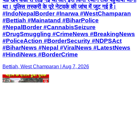
था। पुलिस तस्करी के पूरे नेटवर्क की जांच में जुट गई है।
#IndoNepalBorder #Inarwa #WestChamparan
#Bettiah #Mainatand #BiharPolice
#NepalBorder #CannabisSeizure
#DrugSmuggling #CrimeNews #BreakingNews
#PoliceAction #BorderSecurity #NDPSAct
#BiharNews #Nepal #ViralNews #LatestNews
#HindiNews #BorderCrime
Bettiah, West Champaran | Aug 7, 2026