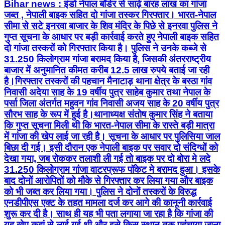
Bihar news : इंडो नेपाल बॉर्डर से साढ़े बारह लाख का गांजा
जब्त , नेपाली बाइक सहित दो गांजा तस्कर गिरफ्तार। भारत-नेपाल
सीमा से सटे इनरवा बाजार के शिव मंदिर के पिछे से इनरवा पुलिस ने
गुप्त सूचना के आधार पर बड़ी कार्रवाई करते हुए नेपाली बाइक सहित
दो गांजा तस्करों को गिरफ्तार किया है। पुलिस ने उनके कब्जे से
31.250 किलोग्राम गांजा बरामद किया है, जिसकी अंतरराष्ट्रीय
बाजार में अनुमानित कीमत करीब 12.5 लाख रुपये बताई जा रही
है।गिरफ्तार तस्करों की पहचान मैनाटाड़ थाना क्षेत्र के बस्ठा गांव
निवासी अदेया साह के 19 वर्षीय पुत्र साहेब कुमार तथा नेपाल के
पर्सा जिला अंतर्गत महुवन गांव निवासी अजय साह के 20 वर्षीय पुत्र
सौरभ साह के रूप में हुई है।थानाध्यक्ष संतोष कुमार सिंह ने बताया
कि गुप्त सूचना मिली थी कि भारत-नेपाल सीमा के रास्ते बड़ी मात्रा
में गांजा की खेप लाई जा रही है। सूचना के आधार पर पुलिसिया जाल
बिछा दी गई। इसी दौरान एक नेपाली बाइक पर सवार दो संदिग्धों को
देखा गया, जब रोककर तलाशी ली गई तो बाइक पर दो बोरा मे लदे
31.250 किलोग्राम गांजा वाटरप्रूफ पॉकेट मे बरामद हुआ। इसके
बाद दोनों आरोपितों को मौके से गिरफ्तार कर लिया गया और बाइक
को भी जब्त कर लिया गया। पुलिस ने दोनों तस्करों के विरुद्ध
एनडीपीएस एक्ट के तहत मामला दर्ज कर आगे की कानूनी कार्रवाई
शुरू कर दी है। साथ ही यह भी पता लगाया जा रहा है कि गांजा की
यह खेप कहां से लाई गई थी और इसे किस स्थान तक पहुंचाया जाना