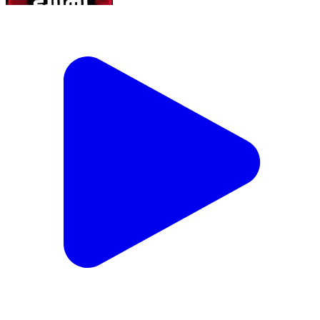
सुल्तानपुर में करंट लगने से युवक की मौत के बाद सड़क जाम
#now44news #ytshorts #breaking #sultanpur
Amethi, Amethi | Aug 6, 2026