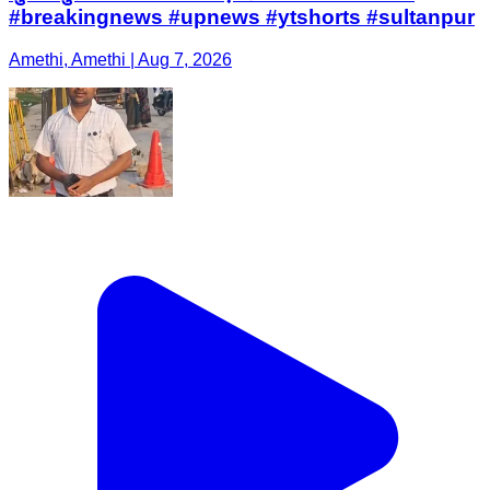
#breakingnews #upnews #ytshorts #sultanpur
Amethi, Amethi | Aug 7, 2026