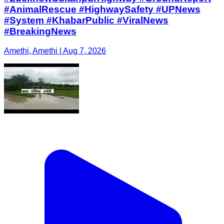
#AnimalRescue #HighwaySafety #UPNews
#System #KhabarPublic #ViralNews
#BreakingNews
Amethi, Amethi | Aug 7, 2026