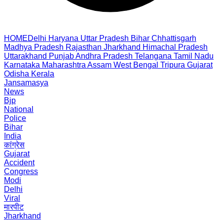
HOME
Delhi
Haryana
Uttar Pradesh
Bihar
Chhattisgarh
Madhya Pradesh
Rajasthan
Jharkhand
Himachal Pradesh
Uttarakhand
Punjab
Andhra Pradesh
Telangana
Tamil Nadu
Karnataka
Maharashtra
Assam
West Bengal
Tripura
Gujarat
Odisha
Kerala
Jansamasya
News
Bjp
National
Police
Bihar
India
कांग्रेस
Gujarat
Accident
Congress
Modi
Delhi
Viral
मारपीट
Jharkhand