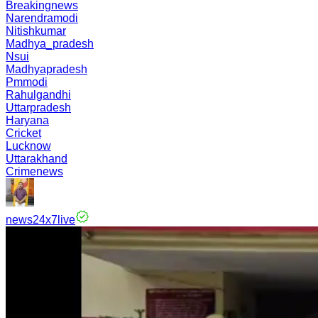
Breakingnews
Narendramodi
Nitishkumar
Madhya_pradesh
Nsui
Madhyapradesh
Pmmodi
Rahulgandhi
Uttarpradesh
Haryana
Cricket
Lucknow
Uttarakhand
Crimenews
news24x7live