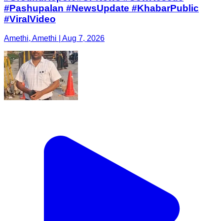
#Pashupalan #NewsUpdate #KhabarPublic
#ViralVideo
Amethi, Amethi | Aug 7, 2026