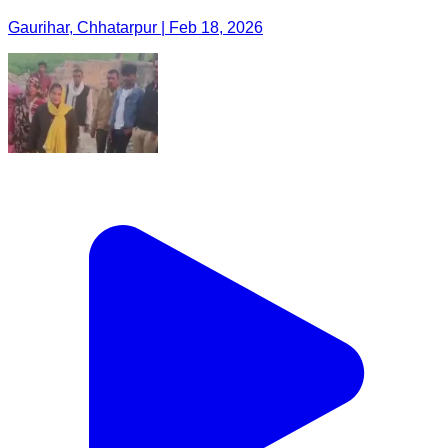
Gaurihar, Chhatarpur | Feb 18, 2026