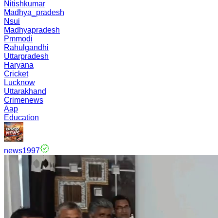
Nitishkumar
Madhya_pradesh
Nsui
Madhyapradesh
Pmmodi
Rahulgandhi
Uttarpradesh
Haryana
Cricket
Lucknow
Uttarakhand
Crimenews
Aap
Education
news1997