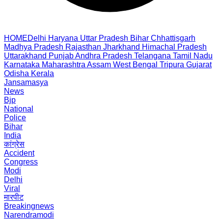
HOME
Delhi
Haryana
Uttar Pradesh
Bihar
Chhattisgarh
Madhya Pradesh
Rajasthan
Jharkhand
Himachal Pradesh
Uttarakhand
Punjab
Andhra Pradesh
Telangana
Tamil Nadu
Karnataka
Maharashtra
Assam
West Bengal
Tripura
Gujarat
Odisha
Kerala
Jansamasya
News
Bjp
National
Police
Bihar
India
कांग्रेस
Accident
Congress
Modi
Delhi
Viral
मारपीट
Breakingnews
Narendramodi