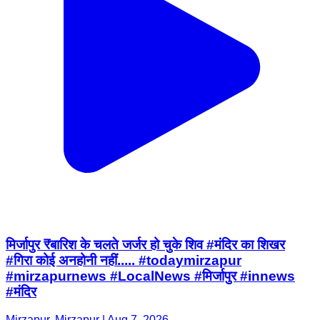
मिर्जापुर ₹बारिश के चलते जर्जर हो चुके शिव #मंदिर का शिखर
#गिरा कोई अनहोनी नहीं..... #todaymirzapur
#mirzapurnews #LocalNews #मिर्जापुर #innews
#मंदिर
Mirzapur, Mirzapur | Aug 7, 2026