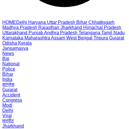
HOME
Delhi
Haryana
Uttar Pradesh
Bihar
Chhattisgarh
Madhya Pradesh
Rajasthan
Jharkhand
Himachal Pradesh
Uttarakhand
Punjab
Andhra Pradesh
Telangana
Tamil Nadu
Karnataka
Maharashtra
Assam
West Bengal
Tripura
Gujarat
Odisha
Kerala
Jansamasya
News
Bjp
National
Police
Bihar
India
कांग्रेस
Gujarat
Accident
Congress
Modi
Delhi
Viral
मारपीट
Jharkhand