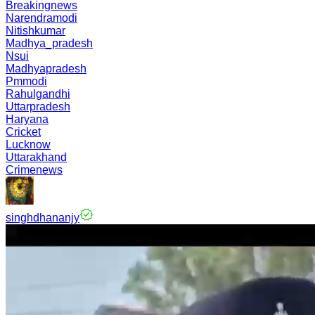
Breakingnews
Narendramodi
Nitishkumar
Madhya_pradesh
Nsui
Madhyapradesh
Pmmodi
Rahulgandhi
Uttarpradesh
Haryana
Cricket
Lucknow
Uttarakhand
Crimenews
singhdhananjy