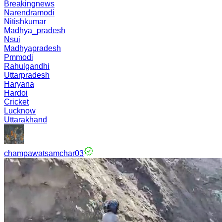
Breakingnews
Narendramodi
Nitishkumar
Madhya_pradesh
Nsui
Madhyapradesh
Pmmodi
Rahulgandhi
Uttarpradesh
Haryana
Hardoi
Cricket
Lucknow
Uttarakhand
champawatsamchar03