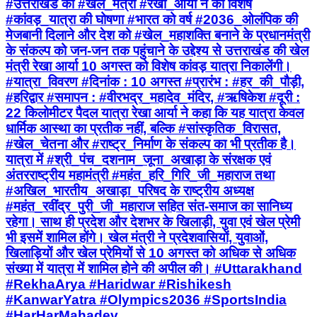
#उत्तराखंड की #खेल_मंत्री #रेखा_आर्या ने की विशेष
#कांवड़_यात्रा की घोषणा #भारत को वर्ष #2036_ओलंपिक की
मेजबानी दिलाने और देश को #खेल_महाशक्ति बनाने के प्रधानमंत्री
के संकल्प को जन-जन तक पहुंचाने के उद्देश्य से उत्तराखंड की खेल
मंत्री रेखा आर्या 10 अगस्त को विशेष कांवड़ यात्रा निकालेंगी।
#यात्रा_विवरण #दिनांक : 10 अगस्त #प्रारंभ : #हर_की_पौड़ी,
#हरिद्वार #समापन : #वीरभद्र_महादेव_मंदिर, #ऋषिकेश #दूरी :
22 किलोमीटर पैदल यात्रा रेखा आर्या ने कहा कि यह यात्रा केवल
धार्मिक आस्था का प्रतीक नहीं, बल्कि #सांस्कृतिक_विरासत,
#खेल_चेतना और #राष्ट्र_निर्माण के संकल्प का भी प्रतीक है।
यात्रा में #श्री_पंच_दशनाम_जूना_अखाड़ा के संरक्षक एवं
अंतरराष्ट्रीय महामंत्री #महंत_हरि_गिरि_जी_महाराज तथा
#अखिल_भारतीय_अखाड़ा_परिषद के राष्ट्रीय अध्यक्ष
#महंत_रवींद्र_पुरी_जी_महाराज सहित संत-समाज का सानिध्य
रहेगा। साथ ही प्रदेश और देशभर के खिलाड़ी, युवा एवं खेल प्रेमी
भी इसमें शामिल होंगे। खेल मंत्री ने प्रदेशवासियों, युवाओं,
खिलाड़ियों और खेल प्रेमियों से 10 अगस्त को अधिक से अधिक
संख्या में यात्रा में शामिल होने की अपील की। #Uttarakhand
#RekhaArya #Haridwar #Rishikesh
#KanwarYatra #Olympics2036 #SportsIndia
#HarHarMahadev