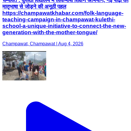
चम्पावत : कुलेठी विद्यालय में लोकभाषा शिक्षण अभियान, नई पीढ़ी को
मातृभाषा से जोड़ने की अनूठी पहल
https://champawatkhabar.com/folk-language-
teaching-campaign-in-champawat-kulethi-
school-a-unique-initiative-to-connect-the-new-
generation-with-the-mother-tongue/
Champawat, Champawat | Aug 4, 2026