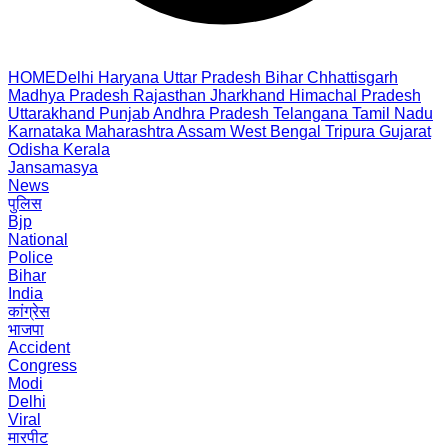
HOME
Delhi
Haryana
Uttar Pradesh
Bihar
Chhattisgarh
Madhya Pradesh
Rajasthan
Jharkhand
Himachal Pradesh
Uttarakhand
Punjab
Andhra Pradesh
Telangana
Tamil Nadu
Karnataka
Maharashtra
Assam
West Bengal
Tripura
Gujarat
Odisha
Kerala
Jansamasya
News
पुलिस
Bjp
National
Police
Bihar
India
कांग्रेस
भाजपा
Accident
Congress
Modi
Delhi
Viral
मारपीट