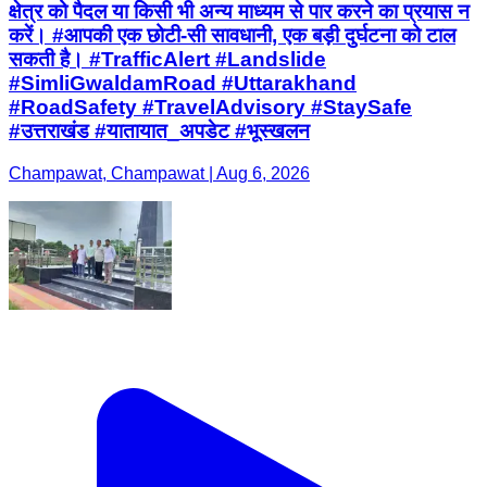
क्षेत्र को पैदल या किसी भी अन्य माध्यम से पार करने का प्रयास न
करें। #आपकी एक छोटी-सी सावधानी, एक बड़ी दुर्घटना को टाल
सकती है। #TrafficAlert #Landslide
#SimliGwaldamRoad #Uttarakhand
#RoadSafety #TravelAdvisory #StaySafe
#उत्तराखंड #यातायात_अपडेट #भूस्खलन
Champawat, Champawat | Aug 6, 2026