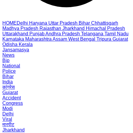
HOME
Delhi
Haryana
Uttar Pradesh
Bihar
Chhattisgarh
Madhya Pradesh
Rajasthan
Jharkhand
Himachal Pradesh
Uttarakhand
Punjab
Andhra Pradesh
Telangana
Tamil Nadu
Karnataka
Maharashtra
Assam
West Bengal
Tripura
Gujarat
Odisha
Kerala
Jansamasya
News
Bjp
National
Police
Bihar
India
कांग्रेस
Gujarat
Accident
Congress
Modi
Delhi
Viral
मारपीट
Jharkhand