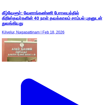
கீழ்வேளூர்: வேளாங்கண்ணி பேராலயத்தில்
கிறிஸ்தவர்களின் 40 நாள் தவக்காலம் சாம்பல் புதனுடன்
துவங்கியது
Kilvelur, Nagapattinam | Feb 18, 2026