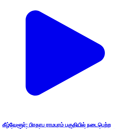
கீழ்வேளூர்: பிரதாப ராமபுரம் பகுதியில் நடைபெற்ற
சிலம்பாட்டப் போட்டியை கீழையூர் கிழக்கு ஒன்றிய திமுக
செயலாளர் தாமஸ் ஆல்வா எடிசன் தொடங்கி வைத்தார்
Kilvelur, Nagapattinam | Feb 15, 2026