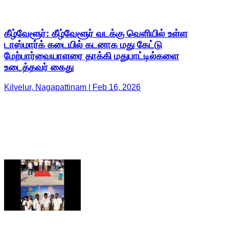
கீழ்வேளூர்: கீழ்வேளூர் வடக்கு வெளியில் உள்ள
டாஸ்மார்க் கடையில் கடனாக மது கேட்டு
மேற்பார்வையாளரை தாக்கி மதுபாட்டில்களை
உடைத்தவர் கைது
Kilvelur, Nagapattinam | Feb 16, 2026