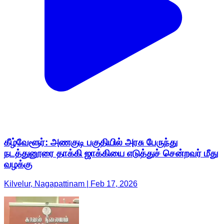
கீழ்வேளூர்: அணகுடி பகுதியில் அரசு பேருந்து
நடத்துனூரை தாக்கி ஜாக்கியை எடுத்துச் சென்றவர் மீது
வழக்கு
Kilvelur, Nagapattinam | Feb 17, 2026