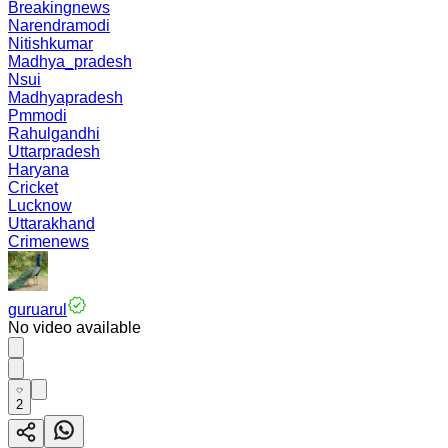
Breakingnews
Narendramodi
Nitishkumar
Madhya_pradesh
Nsui
Madhyapradesh
Pmmodi
Rahulgandhi
Uttarpradesh
Haryana
Cricket
Lucknow
Uttarakhand
Crimenews
guruarul
No video available
2