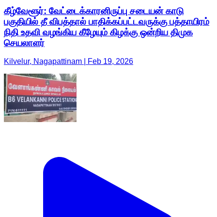
கீழ்வேளூர்: வேட்டைக்காரனிருப்பு சடையன் காடு
பகுதியில் தீ விபத்தால் பாதிக்கப்பட்டவருக்கு பத்தாயிரம்
நிதி உதவி வழங்கிய கீழேயும் கிழக்கு ஒன்றிய திமுக
செயலாளர்
Kilvelur, Nagapattinam | Feb 19, 2026