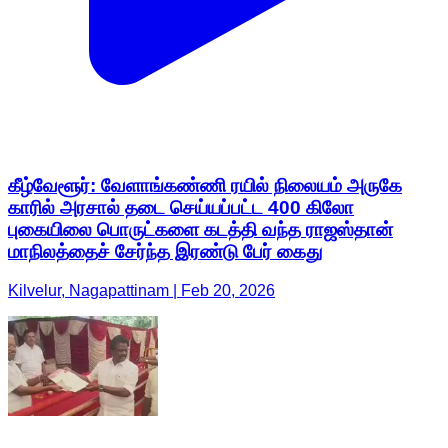
கீழ்வேளூர்: வேளாங்கண்ணி ரயில் நிலையம் அருகே
காரில் அரசால் தடை செய்யப்பட்ட 400 கிலோ
புகையிலை பொருட்களை கடத்தி வந்த ராஜஸ்தான்
மாநிலத்தைச் சேர்ந்த இரண்டு பேர் கைது
Kilvelur, Nagapattinam | Feb 20, 2026