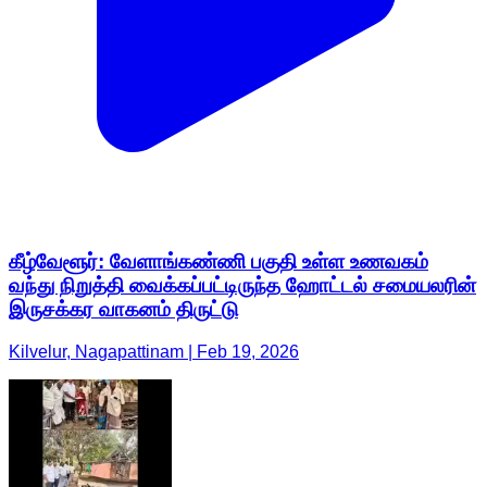
கீழ்வேளூர்: வேளாங்கண்ணி பகுதி உள்ள உணவகம்
வந்து நிறுத்தி வைக்கப்பட்டிருந்த ஹோட்டல் சமையலரின்
இருசக்கர வாகனம் திருட்டு
Kilvelur, Nagapattinam | Feb 19, 2026