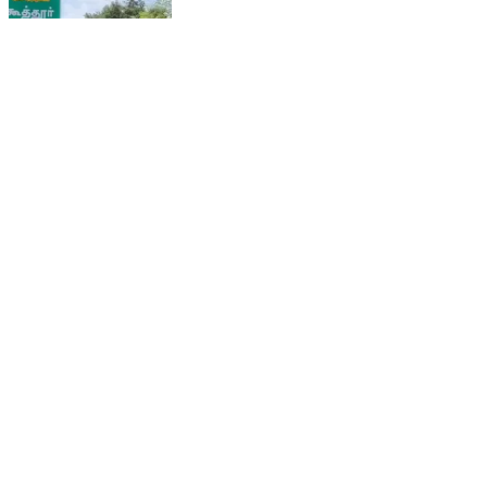
கீழ்வேளூர்: கூத்தூர் தர்கா ஷரிப்பில் ஆபத்து சோறு
எனப்படும் கறிசோறு வழங்கும் நிகழ்ச்சி வெகு சிறப்பாக
நடைபெற்றது
Kilvelur, Nagapattinam | Feb 15, 2026