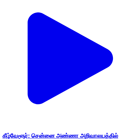
கீழ்வேளூர்: சென்னை அண்ணா அறிவாலயத்தில்