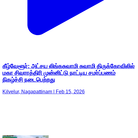
கீழ்வேளூர்: அட்சய லிங்கசுவாமி சுவாமி திருக்கோவிலில்
மகா சிவராத்திரி முன்னிட்டு நாட்டிய சமர்ப்பணம்
நிகழ்ச்சி நடைபெற்றது
Kilvelur, Nagapattinam | Feb 15, 2026