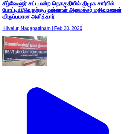
கீழ்வேளூர் சட்டமன்ற தொகுதியில் திமுக சார்பில்
போட்டியிடுவதற்கு முன்னாள் அமைச்சர் மதிவாணன்
விருப்பமான அளித்தார்
Kilvelur, Nagapattinam | Feb 20, 2026