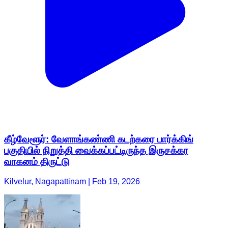
கீழ்வேளூர்: வேளாங்கண்ணி கடற்கரை பார்க்கிங்
பகுதியில் நிறுத்தி வைக்கப்பட்டிருந்த இருசக்கர
வாகனம் திருட்டு
Kilvelur, Nagapattinam | Feb 19, 2026