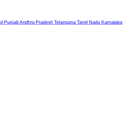
nd
Punjab
Andhra Pradesh
Telangana
Tamil Nadu
Karnataka