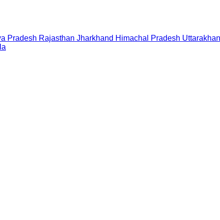
a Pradesh
Rajasthan
Jharkhand
Himachal Pradesh
Uttarakha
la