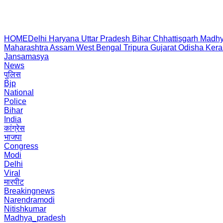
HOME
Delhi
Haryana
Uttar Pradesh
Bihar
Chhattisgarh
Madhy
Maharashtra
Assam
West Bengal
Tripura
Gujarat
Odisha
Kera
Jansamasya
News
पुलिस
Bjp
National
Police
Bihar
India
कांग्रेस
भाजपा
Congress
Modi
Delhi
Viral
मारपीट
Breakingnews
Narendramodi
Nitishkumar
Madhya_pradesh