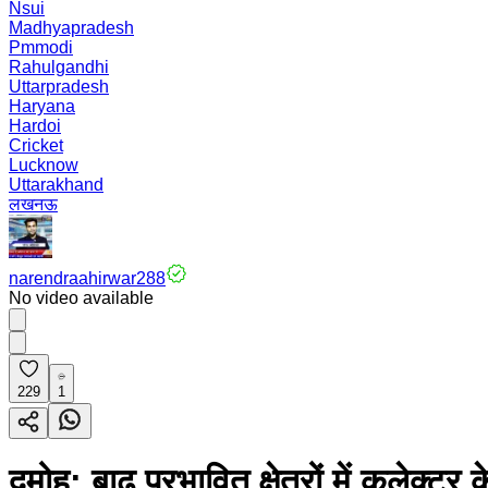
Nsui
Madhyapradesh
Pmmodi
Rahulgandhi
Uttarpradesh
Haryana
Hardoi
Cricket
Lucknow
Uttarakhand
लखनऊ
narendraahirwar288
No video available
229
1
दमोह: बाढ़ प्रभावित क्षेत्रों में कलेक्ट