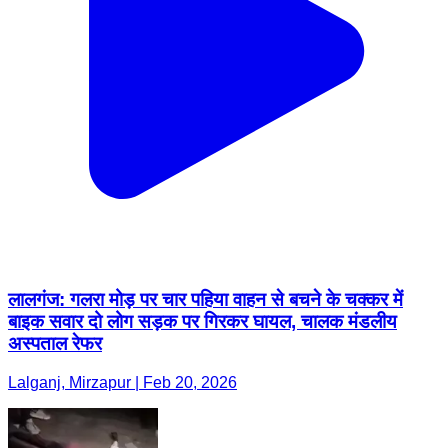
लालगंज: गलरा मोड़ पर चार पहिया वाहन से बचने के चक्कर में
बाइक सवार दो लोग सड़क पर गिरकर घायल, चालक मंडलीय
अस्पताल रेफर
Lalganj, Mirzapur | Feb 20, 2026