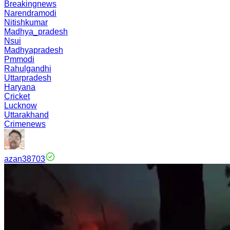
Breakingnews
Narendramodi
Nitishkumar
Madhya_pradesh
Nsui
Madhyapradesh
Pmmodi
Rahulgandhi
Uttarpradesh
Haryana
Cricket
Lucknow
Uttarakhand
Crimenews
azan38703