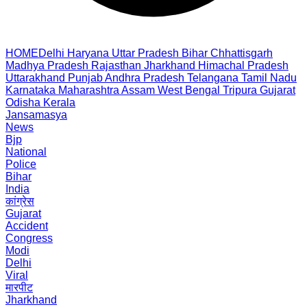
HOME
Delhi
Haryana
Uttar Pradesh
Bihar
Chhattisgarh
Madhya Pradesh
Rajasthan
Jharkhand
Himachal Pradesh
Uttarakhand
Punjab
Andhra Pradesh
Telangana
Tamil Nadu
Karnataka
Maharashtra
Assam
West Bengal
Tripura
Gujarat
Odisha
Kerala
Jansamasya
News
Bjp
National
Police
Bihar
India
कांग्रेस
Gujarat
Accident
Congress
Modi
Delhi
Viral
मारपीट
Jharkhand