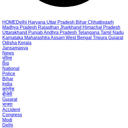
HOME
Delhi
Haryana
Uttar Pradesh
Bihar
Chhattisgarh
Madhya Pradesh
Rajasthan
Jharkhand
Himachal Pradesh
Uttarakhand
Punjab
Andhra Pradesh
Telangana
Tamil Nadu
Karnataka
Maharashtra
Assam
West Bengal
Tripura
Gujarat
Odisha
Kerala
Jansamasya
News
पुलिस
Bjp
National
Police
Bihar
India
कांग्रेस
बीजेपी
Gujarat
भाजपा
Accident
Congress
Modi
Delhi