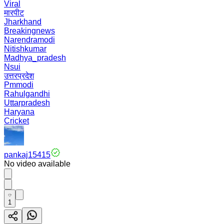
Viral
मारपीट
Jharkhand
Breakingnews
Narendramodi
Nitishkumar
Madhya_pradesh
Nsui
उत्तरप्रदेश
Pmmodi
Rahulgandhi
Uttarpradesh
Haryana
Cricket
pankaj15415
No video available
1