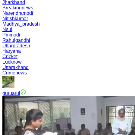
Jharkhand
Breakingnews
Narendramodi
Nitishkumar
Madhya_pradesh
Nsui
Pmmodi
Rahulgandhi
Uttarpradesh
Haryana
Cricket
Lucknow
Uttarakhand
Crimenews
guruarul