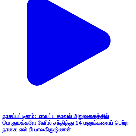
நாகப்பட்டினம்: மாவட்ட காவல் அலுவலகத்தில்
பொதுமக்களே நேரில் சந்தித்து 14 மனுக்களைப் பெற்ற
நாகை எஸ் பி பாலகிருஷ்ணன்