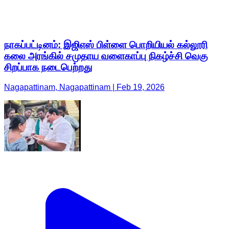
நாகப்பட்டினம்: இஜிஎஸ் பிள்ளை பொறியியல் கல்லூரி
கலை அரங்கில் சமுதாய வளைகாப்பு நிகழ்ச்சி வெகு
சிறப்பாக நடைபெற்றது
Nagapattinam, Nagapattinam | Feb 19, 2026