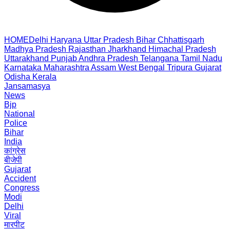
HOME
Delhi
Haryana
Uttar Pradesh
Bihar
Chhattisgarh
Madhya Pradesh
Rajasthan
Jharkhand
Himachal Pradesh
Uttarakhand
Punjab
Andhra Pradesh
Telangana
Tamil Nadu
Karnataka
Maharashtra
Assam
West Bengal
Tripura
Gujarat
Odisha
Kerala
Jansamasya
News
Bjp
National
Police
Bihar
India
कांग्रेस
बीजेपी
Gujarat
Accident
Congress
Modi
Delhi
Viral
मारपीट