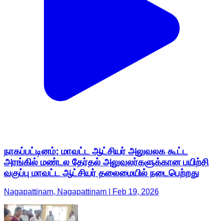
நாகப்பட்டினம்: மாவட்ட ஆட்சியர் அலுவலக கூட்ட
அரங்கில் மண்டல தேர்தல் அலுவலர்களுக்கான பயிற்சி
வகுப்பு மாவட்ட ஆட்சியர் தலைமையில் நடைபெற்றது
Nagapattinam, Nagapattinam | Feb 19, 2026