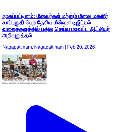
நாகப்பட்டினம்: மீனவர்கள் மற்றும் மீனவ மகளிர்
காப்புறுதி பெற தேசிய மீன்வள டிஜிட்டல்
வலைத்தளத்தில் பதிவு செய்ய மாவட்ட ஆட்சியர்
அறிவுறுத்தல்
Nagapattinam, Nagapattinam | Feb 20, 2026