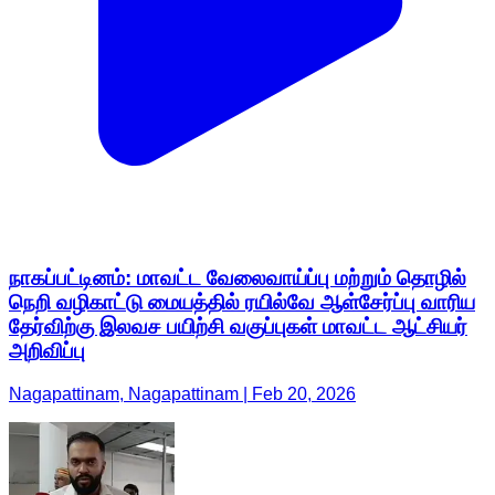
நாகப்பட்டினம்: மாவட்ட வேலைவாய்ப்பு மற்றும் தொழில்
நெறி வழிகாட்டு மையத்தில் ரயில்வே ஆள்சேர்ப்பு வாரிய
தேர்விற்கு இலவச பயிற்சி வகுப்புகள் மாவட்ட ஆட்சியர்
அறிவிப்பு
Nagapattinam, Nagapattinam | Feb 20, 2026