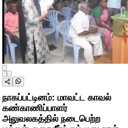
நாகப்பட்டினம்: மாவட்ட காவல்
கண்காணிப்பாளர்
அலுவலகத்தில் நடைபெற்ற