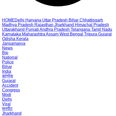
HOME
Delhi
Haryana
Uttar Pradesh
Bihar
Chhattisgarh
Madhya Pradesh
Rajasthan
Jharkhand
Himachal Pradesh
Uttarakhand
Punjab
Andhra Pradesh
Telangana
Tamil Nadu
Karnataka
Maharashtra
Assam
West Bengal
Tripura
Gujarat
Odisha
Kerala
Jansamasya
News
Bjp
National
Police
Bihar
India
कांग्रेस
Gujarat
Accident
Congress
Modi
Delhi
Viral
मारपीट
Jharkhand