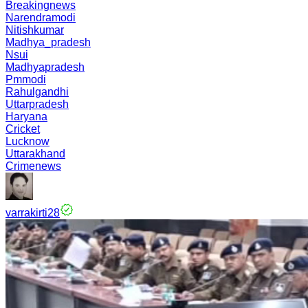
Breakingnews
Narendramodi
Nitishkumar
Madhya_pradesh
Nsui
Madhyapradesh
Pmmodi
Rahulgandhi
Uttarpradesh
Haryana
Cricket
Lucknow
Uttarakhand
Crimenews
varrakirti28