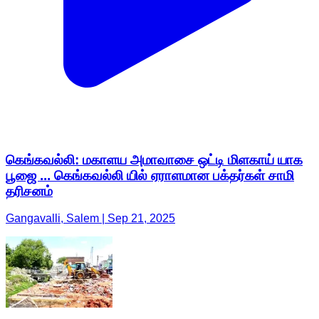
கெங்கவல்லி: மகாளய அமாவாசை ஒட்டி மிளகாய் யாக
பூஜை ... கெங்கவல்லி யில் ஏராளமான பக்தர்கள் சாமி
தரிசனம்
Gangavalli, Salem | Sep 21, 2025