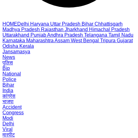
HOME
Delhi
Haryana
Uttar Pradesh
Bihar
Chhattisgarh
Madhya Pradesh
Rajasthan
Jharkhand
Himachal Pradesh
Uttarakhand
Punjab
Andhra Pradesh
Telangana
Tamil Nadu
Karnataka
Maharashtra
Assam
West Bengal
Tripura
Gujarat
Odisha
Kerala
Jansamasya
News
पुलिस
Bjp
National
Police
Bihar
India
कांग्रेस
भाजपा
Accident
Congress
Modi
Delhi
Viral
मारपीट