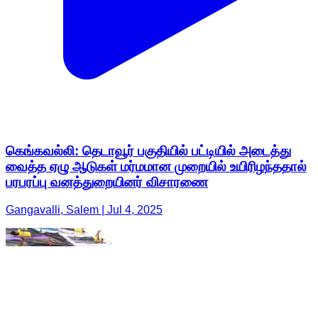
கெங்கவல்லி: தெடாவூர் பகுதியில் பட்டியில் அடைத்து
வைத்த ஏழு ஆடுகள் மர்மமான முறையில் உயிரிழந்ததால்
பரபரப்பு வனத்துறையினர் விசாரணை
Gangavalli, Salem | Jul 4, 2025