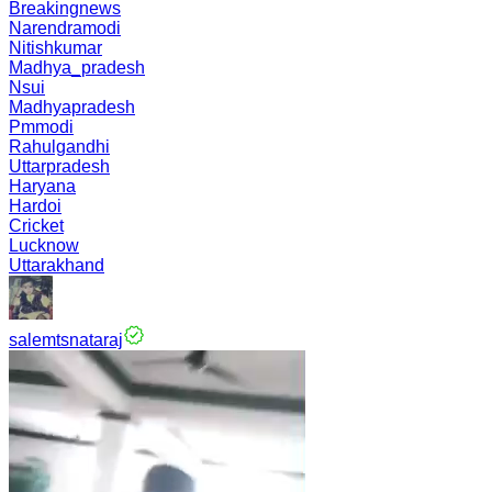
Breakingnews
Narendramodi
Nitishkumar
Madhya_pradesh
Nsui
Madhyapradesh
Pmmodi
Rahulgandhi
Uttarpradesh
Haryana
Hardoi
Cricket
Lucknow
Uttarakhand
salemtsnataraj