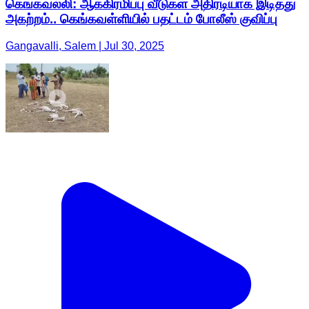
கெங்கவல்லி: ஆக்கிரமிப்பு வீடுகள் அதிரடியாக இடித்து
அகற்றம்.. கெங்கவள்ளியில் பதட்டம் போலீஸ் குவிப்பு
Gangavalli, Salem | Jul 30, 2025