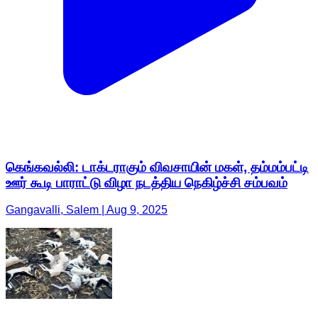
கெங்கவல்லி: டாக்டராகும் விவசாயின் மகள், தம்மம்பட்டி
ஊர் கூடி பாராட்டு விழா நடத்திய நெகிழ்ச்சி சம்பவம்
Gangavalli, Salem | Aug 9, 2025