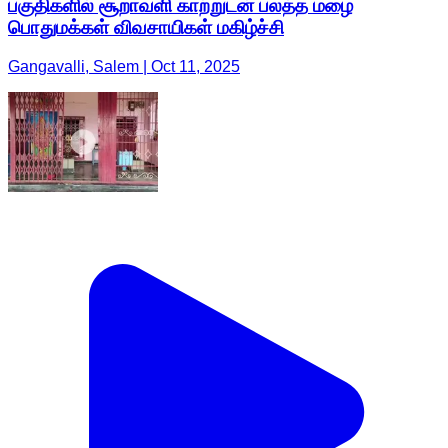
பகுதிகளில் சூறாவளி காற்றுடன் பலத்த மழை
பொதுமக்கள் விவசாயிகள் மகிழ்ச்சி
Gangavalli, Salem | Oct 11, 2025