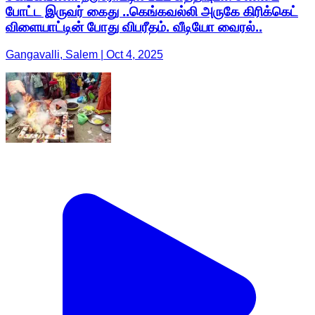
போட்ட இருவர் கைது ..கெங்கவல்லி அருகே கிரிக்கெட்
விளையாட்டின் போது விபரீதம். வீடியோ வைரல்..
Gangavalli, Salem | Oct 4, 2025