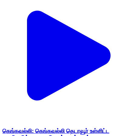
கெங்கவல்லி: கெங்கவல்லி தெடாவூர் உள்ளிட்ட