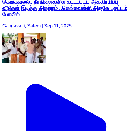
கெங்கவல்லி: நீர்நிலைகளில் கட்டப்பட்ட ஆக்கிரமிப்பு
வீடுகள் இடித்து அகற்றம் ..கெங்கவள்ளி அருகே பதட்டம்
போலீஸ்
Gangavalli, Salem | Sep 11, 2025