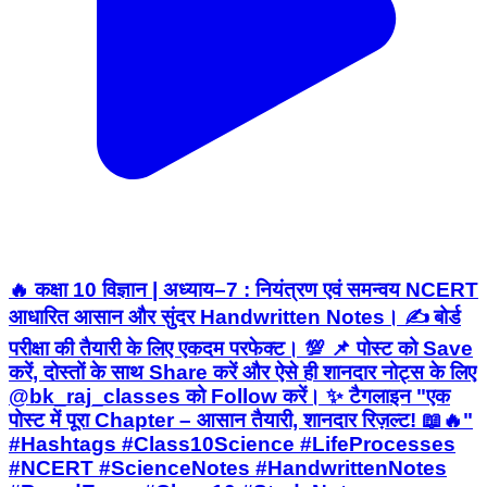
🔥 कक्षा 10 विज्ञान | अध्याय–7 : नियंत्रण एवं समन्वय NCERT
आधारित आसान और सुंदर Handwritten Notes। ✍️ बोर्ड
परीक्षा की तैयारी के लिए एकदम परफेक्ट। 💯 📌 पोस्ट को Save
करें, दोस्तों के साथ Share करें और ऐसे ही शानदार नोट्स के लिए
@bk_raj_classes को Follow करें। ✨ टैगलाइन "एक
पोस्ट में पूरा Chapter – आसान तैयारी, शानदार रिज़ल्ट! 📖🔥"
#Hashtags #Class10Science #LifeProcesses
#NCERT #ScienceNotes #HandwrittenNotes