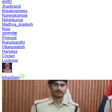
मारपीट
Jharkhand
Breakingnews
Narendramodi
Nitishkumar
Madhya_pradesh
Nsui
उत्तरप्रदेश
Pmmodi
Rahulgandhi
Uttarpradesh
Haryana
Cricket
Lucknow
bihardiary