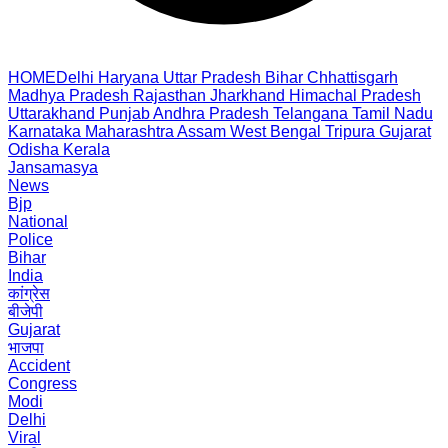
HOME
Delhi
Haryana
Uttar Pradesh
Bihar
Chhattisgarh
Madhya Pradesh
Rajasthan
Jharkhand
Himachal Pradesh
Uttarakhand
Punjab
Andhra Pradesh
Telangana
Tamil Nadu
Karnataka
Maharashtra
Assam
West Bengal
Tripura
Gujarat
Odisha
Kerala
Jansamasya
News
Bjp
National
Police
Bihar
India
कांग्रेस
बीजेपी
Gujarat
भाजपा
Accident
Congress
Modi
Delhi
Viral