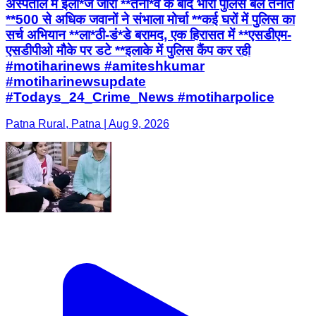
अस्पताल में इला*ज जारी **तना*व के बाद भारी पुलिस बल तैनात
**500 से अधिक जवानों ने संभाला मोर्चा **कई घरों में पुलिस का
सर्च अभियान **ला*ठी-डं*डे बरामद, एक हिरासत में **एसडीएम-
एसडीपीओ मौके पर डटे **इलाके में पुलिस कैंप कर रही
#motiharinews #amiteshkumar
#motiharinewsupdate
#Todays_24_Crime_News #motiharpolice
Patna Rural, Patna | Aug 9, 2026