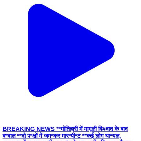
BREAKING NEWS **मोतिहारी में मामूली वि#वाद के बाद
ब*वाल **दो प*क्षों में जम*कर मार*पी*ट **कई लोग घा*यल,