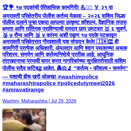
🏆💐 १७ पदकांची ऐतिहासिक कामगिरी! 💪👮‍♂️ 🏅 २१ वा
अमरावती परिक्षेत्रीय पोलीस कर्तव्य मेळावा – २०२६ वाशिम जिल्हा
पोलीस दलाने पुन्हा एकदा आपल्या उत्कृष्ट कौशल्य, वैज्ञानिक तपास
क्षमता आणि तांत्रिक प्राविण्याची दमदार छाप उमटवत 🥇 ६ सुवर्ण,
🥈 ७ रौप्य आणि 🥉 ४ कांस्य अशी एकूण १७ पदके पटकावून
अमरावती परिक्षेत्रात गौरवशाली यश संपादन केले! 🇮🇳👏 ही
कामगिरी प्रत्येक अधिकारी, अंमलदार आणि श्वान पथकाच्या अथक
परिश्रम, समर्पण आणि कर्तव्यनिष्ठेचे प्रतीक आहे. आधुनिक
तंत्रज्ञानाचा प्रभावी वापर करत नागरिकांच्या सुरक्षिततेसाठी वाशिम
पोलीस सदैव कटिबद्ध आहेत. 🚔⚖️🔬 "कर्तव्य • कौशल्य • समर्पण"
— यशाची हीच खरी ओळख! #washimpolice
#maharashtrapolice #policedutymeet2026
#amravatirange
Washim, Maharashtra | Jul 29, 2026