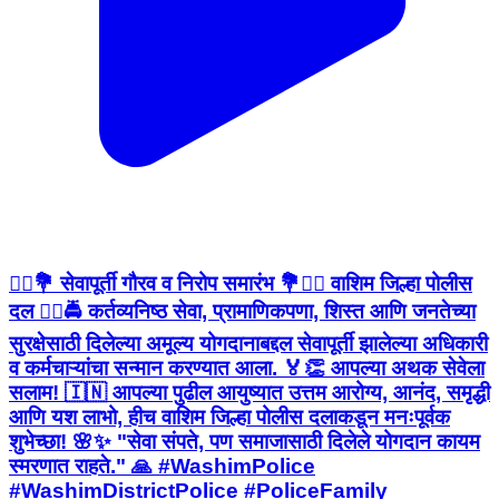
👮‍♂️💐 सेवापूर्ती गौरव व निरोप समारंभ 💐👮‍♀️ वाशिम जिल्हा पोलीस
दल 👮‍♂️🚔 कर्तव्यनिष्ठ सेवा, प्रामाणिकपणा, शिस्त आणि जनतेच्या
सुरक्षेसाठी दिलेल्या अमूल्य योगदानाबद्दल सेवापूर्ती झालेल्या अधिकारी
व कर्मचाऱ्यांचा सन्मान करण्यात आला. 🏅👏 आपल्या अथक सेवेला
सलाम! 🇮🇳 आपल्या पुढील आयुष्यात उत्तम आरोग्य, आनंद, समृद्धी
आणि यश लाभो, हीच वाशिम जिल्हा पोलीस दलाकडून मनःपूर्वक
शुभेच्छा! 🌸✨ "सेवा संपते, पण समाजासाठी दिलेले योगदान कायम
स्मरणात राहते." 🙏 #WashimPolice
#WashimDistrictPolice #PoliceFamily