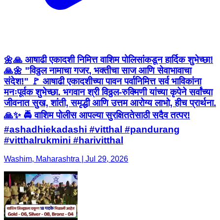
🌼🙏 आषाढी एकादशी निमित्त वाशिम पोलिसांकडून हार्दिक शुभेच्छा!
🙏🌼 "विठ्ठल नामाचा गजर, भक्तीचा साज आणि सेवाभावाचा
संदेश!" 🚩 आषाढी एकादशीच्या पावन पर्वानिमित्त सर्व भाविकांना
मनःपूर्वक शुभेच्छा. भगवान श्री विठ्ठल-रुक्मिणी यांच्या कृपेने सर्वांच्या
जीवनात सुख, शांती, समृद्धी आणि उत्तम आरोग्य लाभो, हीच प्रार्थना.
🙏✨ 🚔 वाशिम पोलीस आपल्या सुरक्षिततेसाठी सदैव तत्पर!
#ashadhiekadashi #vitthal #pandurang
#vitthalrukmini #harivitthal
Washim, Maharashtra | Jul 29, 2026