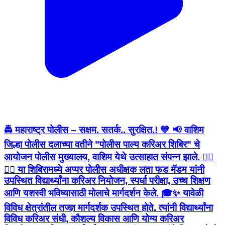
🚔 महाराष्ट्र पोलीस – सक्षम. सतर्क.. सुरक्षित.! 💙 📢 वाशिम
जिल्हा पोलीस दलाच्या वतीने "पोलीस पाल्य करिअर शिबिर" चे
आयोजन पोलीस मुख्यालय, वाशिम येथे उत्साहात संपन्न झाले. 👮‍♂️
👮‍♀️ या शिबिरामध्ये अप्पर पोलीस अधीक्षक लता फड मॅडम यांनी
उपस्थित विद्यार्थ्यांना करिअर नियोजन, स्पर्धा परीक्षा, उच्च शिक्षण
आणि यशस्वी भविष्यासाठी मोलाचे मार्गदर्शन केले. 🎓✨ यावेळी
विविध क्षेत्रांतील तज्ज्ञ मार्गदर्शक उपस्थित होते. त्यांनी विद्यार्थ्यांना
विविध करिअर संधी, कौशल्य विकास आणि योग्य करिअर