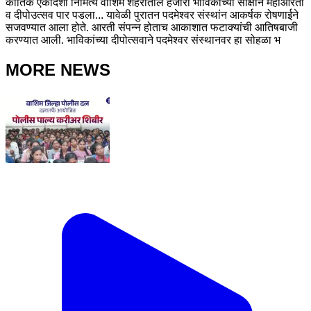
कार्तिक एकादशी निमित्य वाशिम शहरातील हजारो भाविकांच्या साक्षीने महाआरती
व दीपोउत्सव पार पडला... यावेळी पुरातन पदमेश्वर संस्थांन आकर्षक रोषणाईने
सजवण्यात आला होते. आरती संपन्न होताच आकाशात फटाक्यांची आतिषबाजी
करण्यात आली. भाविकांच्या दीपोत्सवाने पदमेश्वर संस्थानवर हा सोहळा भ
MORE NEWS