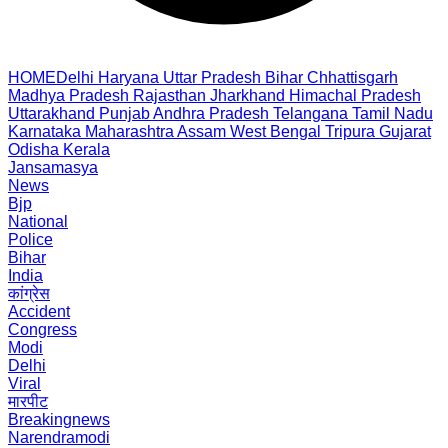
HOME
Delhi
Haryana
Uttar Pradesh
Bihar
Chhattisgarh
Madhya Pradesh
Rajasthan
Jharkhand
Himachal Pradesh
Uttarakhand
Punjab
Andhra Pradesh
Telangana
Tamil Nadu
Karnataka
Maharashtra
Assam
West Bengal
Tripura
Gujarat
Odisha
Kerala
Jansamasya
News
Bjp
National
Police
Bihar
India
कांग्रेस
Accident
Congress
Modi
Delhi
Viral
मारपीट
Breakingnews
Narendramodi