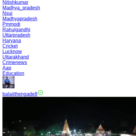
Nitishkumar
Madhya_pradesh
Nsui
Madhyapradesh
Pmmodi
Rahulgandhi
Uttarpradesh
Haryana
Cricket
Lucknow
Uttarakhand
Crimenews
Aap
Education
balajithengade8