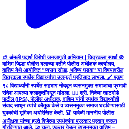
🎨 अंमली पदार्थ विरोधी जनजागृती अभियान | चित्रकला स्पर्धा 🚫
वाशिम जिल्हा पोलीस दलाच्या वतीने पोलीस अधीक्षक कार्यालय,
वाशिम येथे आयोजित "व्यसन सोडा, भविष्य घडवा" या विषयावरील
चित्रकला स्पर्धेस विद्यार्थ्यांचा उत्स्फूर्त प्रतिसाद लाभला. 🖌️ एकूण
९८ विद्यार्थ्यांनी स्पर्धेत सहभाग नोंदवून व्यसनमुक्त समाजाचा प्रभावी
संदेश आपल्या कलाकृतींमधून मांडला. 👮‍♂️ श्री. निकेश खाटमोडे
पाटील (IPS), पोलीस अधीक्षक, वाशिम यांनी स्पर्धक विद्यार्थ्यांशी
संवाद साधून त्यांचे कौतुक केले व व्यसनमुक्त समाज घडविण्यासाठी
युवकांची भूमिका अधोरेखित केली. 🏆 यावेळी माननीय पोलीस
अधीक्षक यांच्या हस्ते विजेत्या स्पर्धकांना पुरस्कार प्रदान करून
गौरविण्यात आले. 🤝 चला, एकत्र येऊन व्यसनमुक्त वाशिम –