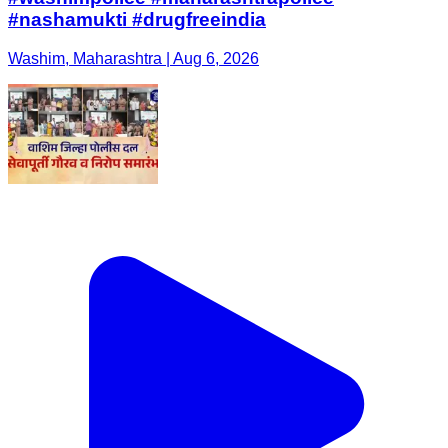
#nashamukti #drugfreeindia
Washim, Maharashtra | Aug 6, 2026