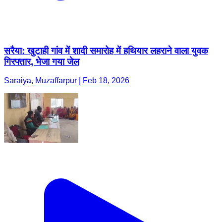
सरैया: खुटाही गांव में शादी समारोह में हथियार लहराने वाला युवक
गिरफ्तार, भेजा गया जेल
Saraiya, Muzaffarpur | Feb 18, 2026