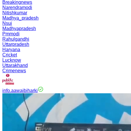
Breakingnews
Narendramodi
Nitishkumar
Madhya_pradesh
Nsui
Madhyapradesh
Pmmodi
Rahulgandhi
Uttarpradesh
Haryana
Cricket
Lucknow
Uttarakhand
Crimenews
info.aawajbiharki