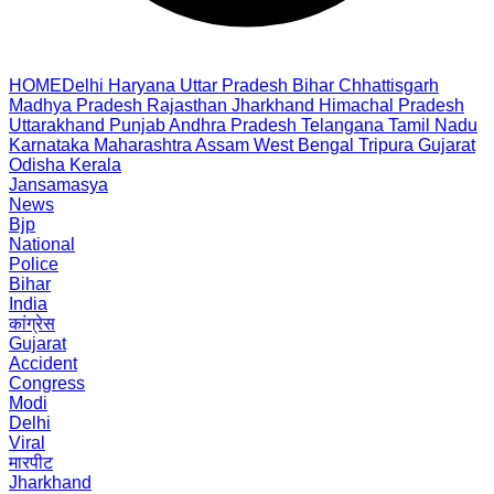
HOME
Delhi
Haryana
Uttar Pradesh
Bihar
Chhattisgarh
Madhya Pradesh
Rajasthan
Jharkhand
Himachal Pradesh
Uttarakhand
Punjab
Andhra Pradesh
Telangana
Tamil Nadu
Karnataka
Maharashtra
Assam
West Bengal
Tripura
Gujarat
Odisha
Kerala
Jansamasya
News
Bjp
National
Police
Bihar
India
कांग्रेस
Gujarat
Accident
Congress
Modi
Delhi
Viral
मारपीट
Jharkhand