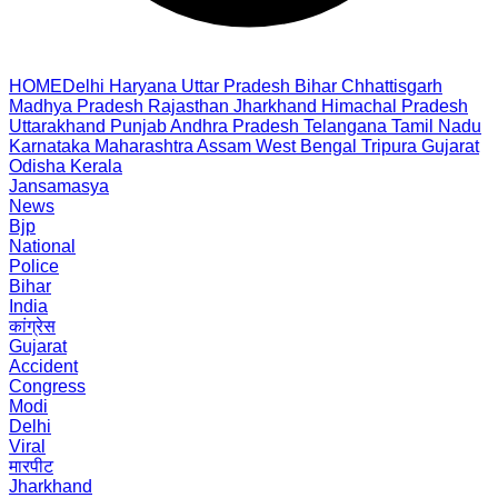
HOME
Delhi
Haryana
Uttar Pradesh
Bihar
Chhattisgarh
Madhya Pradesh
Rajasthan
Jharkhand
Himachal Pradesh
Uttarakhand
Punjab
Andhra Pradesh
Telangana
Tamil Nadu
Karnataka
Maharashtra
Assam
West Bengal
Tripura
Gujarat
Odisha
Kerala
Jansamasya
News
Bjp
National
Police
Bihar
India
कांग्रेस
Gujarat
Accident
Congress
Modi
Delhi
Viral
मारपीट
Jharkhand