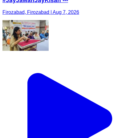
#JayJawanJayKisan ---
Firozabad, Firozabad | Aug 7, 2026