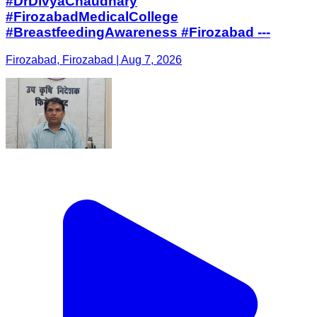
#DrDivyaChaudhary
#FirozabadMedicalCollege
#BreastfeedingAwareness #Firozabad ---
Firozabad, Firozabad | Aug 7, 2026