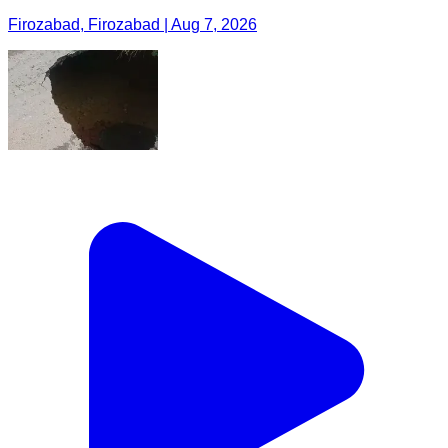
Firozabad, Firozabad | Aug 7, 2026