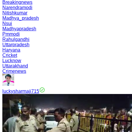
Breakingnews
Narendramodi
Nitishkumar
Madhya_pradesh
Nsui
Madhyapradesh
Pmmodi
Rahulgandhi
Uttarpradesh
Haryana
Cricket
Lucknow
Uttarakhand
Crimenews
luckysharmaji715