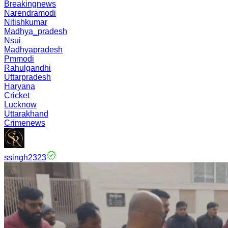
Breakingnews
Narendramodi
Nitishkumar
Madhya_pradesh
Nsui
Madhyapradesh
Pmmodi
Rahulgandhi
Uttarpradesh
Haryana
Cricket
Lucknow
Uttarakhand
Crimenews
ssingh2323