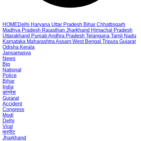
HOME
Delhi
Haryana
Uttar Pradesh
Bihar
Chhattisgarh
Madhya Pradesh
Rajasthan
Jharkhand
Himachal Pradesh
Uttarakhand
Punjab
Andhra Pradesh
Telangana
Tamil Nadu
Karnataka
Maharashtra
Assam
West Bengal
Tripura
Gujarat
Odisha
Kerala
Jansamasya
News
Bjp
National
Police
Bihar
India
कांग्रेस
Gujarat
Accident
Congress
Modi
Delhi
Viral
मारपीट
Jharkhand