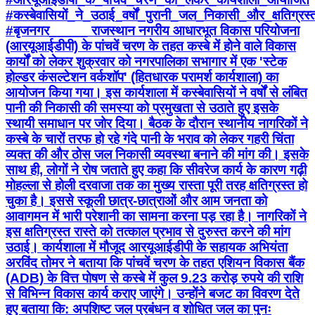
#कस्बेवासियों_ने_उठाई_वर्षों_पुरानी_जल_निकासी_और_क्षतिग्र
#बृजनगर_____ राजस्थान नगरीय आधारभूत विकास परियोजना
(आरयूआईडीपी) के पांचवें चरण के तहत कस्बे में होने वाले विकास
कार्यों को लेकर शुक्रवार को नगरपालिका सभागार में एक 'स्टेक
होल्डर कंसल्टेशन वर्कशॉप' (हितधारक परामर्श कार्यशाला) का
आयोजन किया गया। इस कार्यशाला में कस्बेवासियों ने वर्षों से लंबित
पानी की निकासी की समस्या को प्रमुखता से उठाते हुए इसके
स्थायी समाधान पर जोर दिया। बैठक के दौरान स्थानीय नागरिकों ने
कस्बे के चारों तरफ हो रहे गंदे पानी के भराव को लेकर गहरी चिंता
व्यक्त की और ठोस जल निकासी व्यवस्था बनाने की मांग की। इसके
साथ ही, लोगों ने रोष जताते हुए कहा कि सीवरेज कार्य के कारण गढ़ी
मोहल्ला से होली दरवाजा तक का मुख्य रास्ता पूरी तरह क्षतिग्रस्त हो
चुका है। इससे स्कूली छात्र-छात्राओं और आम जनता को
आवागमन में भारी परेशानी का सामना करना पड़ रहा है। नागरिकों ने
इस क्षतिग्रस्त रास्ते को तत्काल प्रभाव से दुरुस्त करने की मांग
उठाई। कार्यशाला में मौजूद आरयूआईडीपी के सहायक अभियंता
अरविंद तोमर ने बताया कि पांचवें चरण के तहत एशियन विकास बैंक
(ADB) के वित्त पोषण से कस्बे में कुल 9.23 करोड़ रुपये की राशि
से विभिन्न विकास कार्य कराए जाएंगे। उन्होंने बजट का विवरण देते
हुए बताया कि: अपशिष्ट जल प्रबंधन व शोधित जल का पुनः