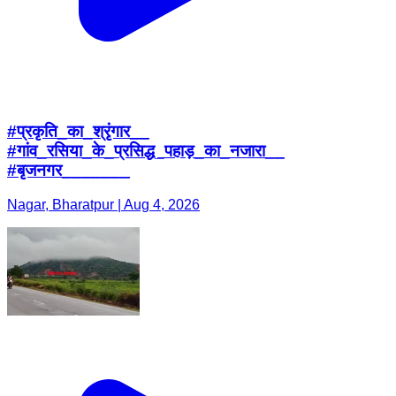
#प्रकृति_का_श्रृंगार__
#गांव_रसिया_के_प्रसिद्ध_पहाड़_का_नजारा__
#बृजनगर_______
Nagar, Bharatpur | Aug 4, 2026