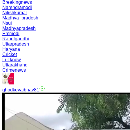
Breakingnews
Narendramodi
Nitishkumar
Madhya_pradesh
Nsui
Madhyapradesh
Pmmodi
Rahulgandhi
Uttarpradesh
Haryana
Cricket
Lucknow
Uttarakhand
Crimenews
ghodkevaibhav81