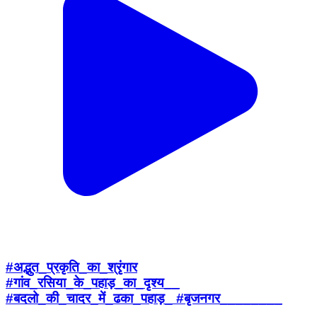
#अद्भुत_प्रकृति_का_श्रृंगार
#गांव_रसिया_के_पहाड़_का_दृश्य__
#बदलो_की_चादर_में_ढका_पहाड़_ #बृजनगर________