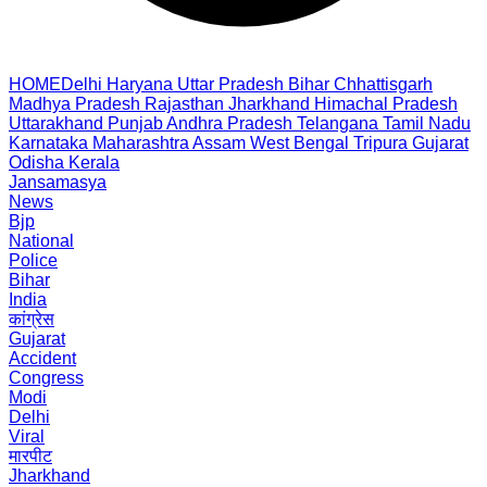
HOME
Delhi
Haryana
Uttar Pradesh
Bihar
Chhattisgarh
Madhya Pradesh
Rajasthan
Jharkhand
Himachal Pradesh
Uttarakhand
Punjab
Andhra Pradesh
Telangana
Tamil Nadu
Karnataka
Maharashtra
Assam
West Bengal
Tripura
Gujarat
Odisha
Kerala
Jansamasya
News
Bjp
National
Police
Bihar
India
कांग्रेस
Gujarat
Accident
Congress
Modi
Delhi
Viral
मारपीट
Jharkhand