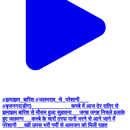
#झमाझम_बारिश #जलभराव_से_परेशानी___
#बृजनगर(डीग)__________ __कस्बे में आज देर रात्रि से
झमाझम बारिश से मौसम हुआ सुहावना __जगह जगह निचले इलाके
हुए जलमग्न __कस्बे के चारों तरफ पानी भरने से आने जाने में
परेशानी __वही उमस भरी गर्मी से आमजन को मिली राहत