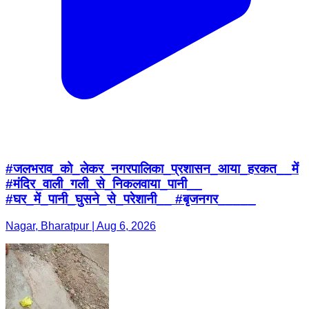
#जलभराव_को_लेकर_नगरपालिका_प्रशासन_आया_हरकत__में
#मंदिर_वाली_गली_से_निकलवाया_पानी__
#घर_में_पानी_घुसने_से_परेशानी__ #बृजनगर_____
Nagar, Bharatpur | Aug 6, 2026