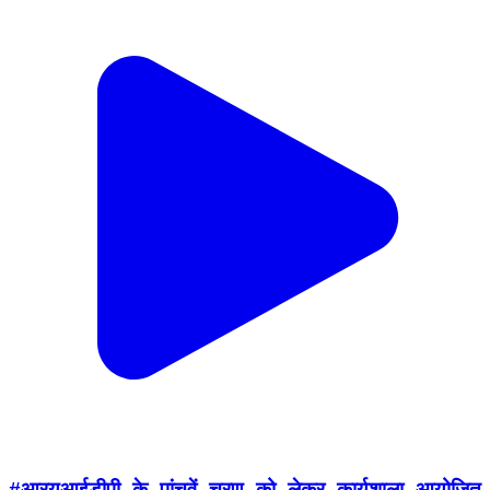
#आरयूआईडीपी_के_पांचवें_चरण_को_लेकर_कार्यशाला_आयोजित